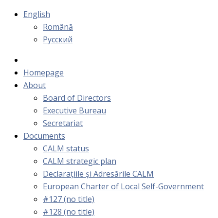
English
Română
Русский
Homepage
About
Board of Directors
Executive Bureau
Secretariat
Documents
CALM status
CALM strategic plan
Declarațiile și Adresările CALM
European Charter of Local Self-Government
#127 (no title)
#128 (no title)