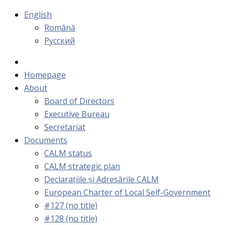
English
Română
Русский
Homepage
About
Board of Directors
Executive Bureau
Secretariat
Documents
CALM status
CALM strategic plan
Declarațiile și Adresările CALM
European Charter of Local Self-Government
#127 (no title)
#128 (no title)