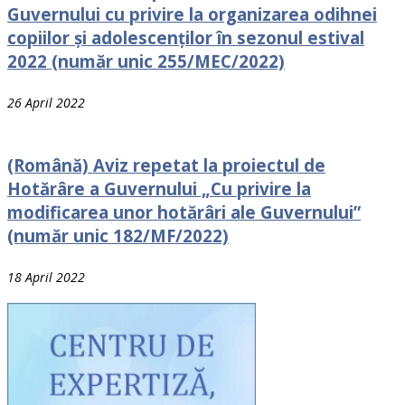
Guvernului cu рrivire la organizarea odihnei
сорiilоr și adolescenților în sezonul estival
2022 (număr unic 255/MEC/2022)
26 April 2022
(Română) Aviz repetat la proiectul de
Hotărâre a Guvernului „Cu privire la
modificarea unor hotărâri ale Guvernului”
(număr unic 182/MF/2022)
18 April 2022