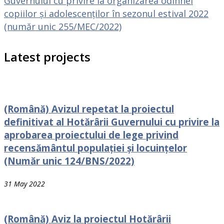
Guvernului cu рrivire la organizarea odihnei
сорiilоr și adolescenților în sezonul estival 2022
(număr unic 255/MEC/2022)
Latest projects
(Română) Avizul repetat la proiectul
definitivat al Hotărârii Guvernului cu privire la
aprobarea proiectului de lege privind
recensământul populației și locuințelor
(Număr unic 124/BNS/2022)
31 May 2022
(Română) Aviz la proiectul Hotărârii