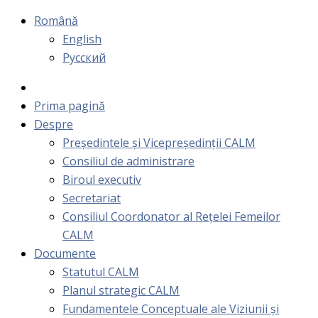
Română
English
Русский
Prima pagină
Despre
Președintele și Vicepreședinții CALM
Consiliul de administrare
Biroul executiv
Secretariat
Consiliul Coordonator al Rețelei Femeilor
CALM
Documente
Statutul CALM
Planul strategic CALM
Fundamentele Conceptuale ale Viziunii și