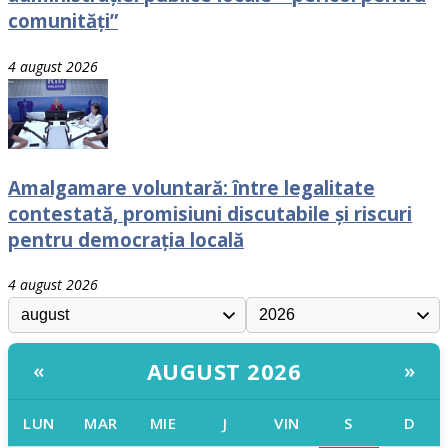
comunități”
4 august 2026
Amalgamare voluntară: între legalitate
contestată, promisiuni discutabile și riscuri
pentru democrația locală
4 august 2026
AUGUST 2026
«
»
LUN
MAR
MIE
J
VIN
S
D