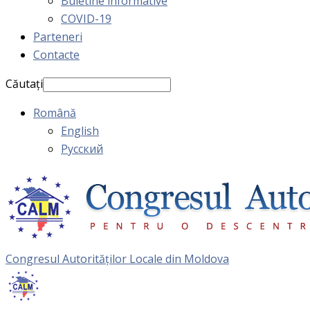
Buletine informative
COVID-19
Parteneri
Contacte
Căutați
Română
English
Русский
Congresul Autorităţilor Locale din Moldova