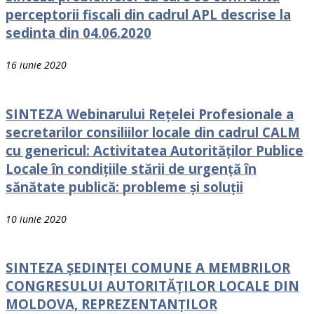
perceptorii fiscali din cadrul APL descrise la
sedinta din 04.06.2020
16 iunie 2020
SINTEZA Webinarului Rețelei Profesionale a
secretarilor consiliilor locale din cadrul CALM
cu genericul: Activitatea Autorităților Publice
Locale în condițiile stării de urgență în
sănătate publică: probleme și soluții
10 iunie 2020
SINTEZA ȘEDINȚEI COMUNE A MEMBRILOR
CONGRESULUI AUTORITĂȚILOR LOCALE DIN
MOLDOVA, REPREZENTANȚILOR