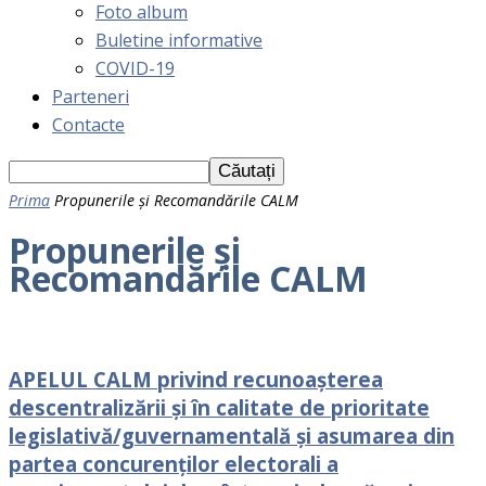
Foto album
Buletine informative
COVID-19
Parteneri
Contacte
Prima
Propunerile și Recomandările CALM
Propunerile și
Recomandările CALM
APELUL CALM privind recunoașterea
descentralizării și în calitate de prioritate
legislativă/guvernamentală și asumarea din
partea concurenților electorali a