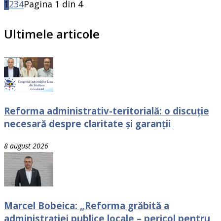
1
2
3
4
Pagina 1 din 4
Ultimele articole
Reforma administrativ-teritorială: o discuție
necesară despre claritate și garanții
8 august 2026
Marcel Bobeica: „Reforma grăbită a
administrației publice locale – pericol pentru