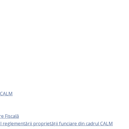
e CALM
e Fiscală
l reglementării proprietăţii funciare din cadrul CALM