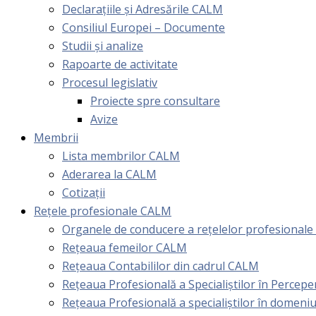
Declarațiile și Adresările CALM
Consiliul Europei – Documente
Studii și analize
Rapoarte de activitate
Procesul legislativ
Proiecte spre consultare
Avize
Membrii
Lista membrilor CALM
Aderarea la CALM
Cotizaţii
Rețele profesionale CALM
Organele de conducere a rețelelor profesional
Rețeaua femeilor CALM
Rețeaua Contabililor din cadrul CALM
Rețeaua Profesională a Specialiștilor în Perceper
Reţeaua Profesională a specialiştilor în domeniu