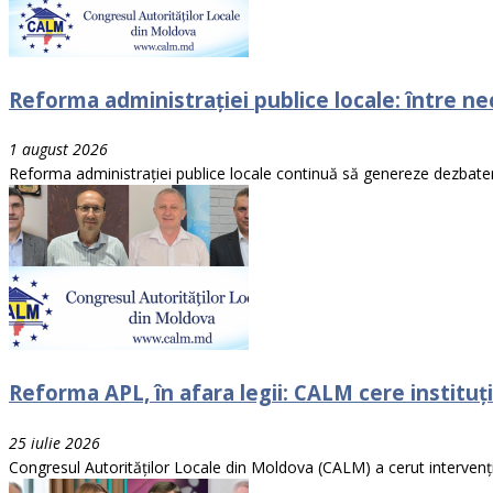
Reforma administrației publice locale: între nece
1 august 2026
Reforma administrației publice locale continuă să genereze dezbateri i
Reforma APL, în afara legii: CALM cere instituții
25 iulie 2026
Congresul Autorităților Locale din Moldova (CALM) a cerut intervenția i