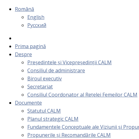
Română
English
Русский
Prima pagină
Despre
Președintele și Vicepreședinții CALM
Consiliul de administrare
Biroul executiv
Secretariat
Consiliul Coordonator al Rețelei Femeilor CALM
Documente
Statutul CALM
Planul strategic CALM
Fundamentele Conceptuale ale Viziunii și Prop
Propunerile și Recomandările CALM