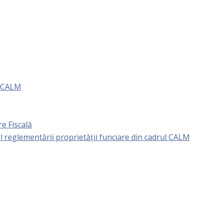
e CALM
e Fiscală
l reglementării proprietăţii funciare din cadrul CALM