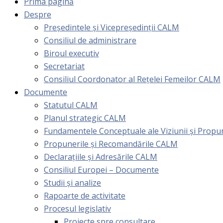
Prima pagină
Despre
Președintele și Vicepreședinții CALM
Consiliul de administrare
Biroul executiv
Secretariat
Consiliul Coordonator al Rețelei Femeilor CALM
Documente
Statutul CALM
Planul strategic CALM
Fundamentele Conceptuale ale Viziunii și Prop
Propunerile și Recomandările CALM
Declarațiile și Adresările CALM
Consiliul Europei – Documente
Studii și analize
Rapoarte de activitate
Procesul legislativ
Proiecte spre consultare