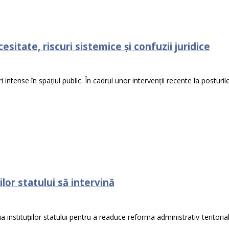
sitate, riscuri sistemice și confuzii juridice
ntense în spațiul public. În cadrul unor intervenții recente la posturil
lor statului să intervină
nstituțiilor statului pentru a readuce reforma administrativ-teritorială 