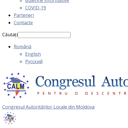
Buletine informative
COVID-19
Parteneri
Contacte
Căutați
Română
English
Русский
Congresul Autorităţilor Locale din Moldova