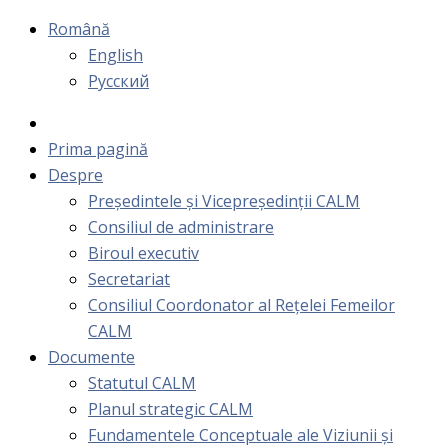
Română
English
Русский
Prima pagină
Despre
Președintele și Vicepreședinții CALM
Consiliul de administrare
Biroul executiv
Secretariat
Consiliul Coordonator al Rețelei Femeilor
CALM
Documente
Statutul CALM
Planul strategic CALM
Fundamentele Conceptuale ale Viziunii și