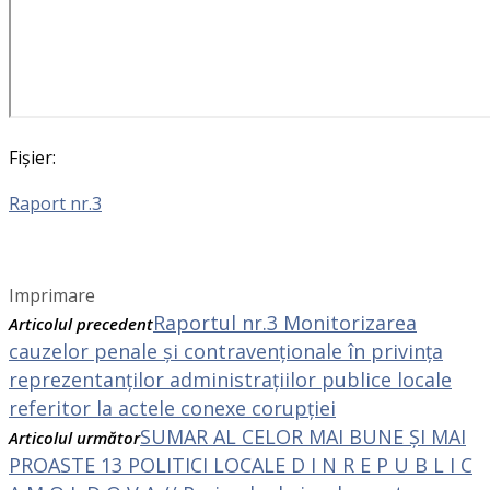
Fișier:
Raport nr.3
Imprimare
Raportul nr.3 Monitorizarea
Articolul precedent
cauzelor penale și contravenționale în privința
reprezentanților administrațiilor publice locale
referitor la actele conexe corupției
SUMAR AL CELOR MAI BUNE ȘI MAI
Articolul următor
PROASTE 13 POLITICI LOCALE D I N R E P U B L I C