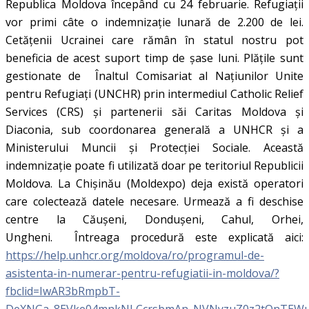
Republica Moldova începând cu 24 februarie. Refugiații
vor primi câte o indemnizație lunară de 2.200 de lei.
Cetățenii Ucrainei care rămân în statul nostru pot
beneficia de acest suport timp de șase luni. Plățile sunt
gestionate de Înaltul Comisariat al Națiunilor Unite
pentru Refugiați (UNCHR) prin intermediul Catholic Relief
Services (CRS) și partenerii săi Caritas Moldova și
Diaconia, sub coordonarea generală a UNHCR și a
Ministerului Muncii și Protecției Sociale. Această
indemnizație poate fi utilizată doar pe teritoriul Republicii
Moldova. La Chișinău (Moldexpo) deja există operatori
care colectează datele necesare. Urmează a fi deschise
centre la Căușeni, Dondușeni, Cahul, Orhei,
Ungheni. Întreaga procedură este explicată aici:
https://help.unhcr.org/moldova/ro/programul-de-
asistenta-in-numerar-pentru-refugiatii-in-moldova/?
fbclid=IwAR3bRmpbT-
DeXNGa_8EVke04mnkNLCcrsbmAn_NVNyzuZ0z2tOnTEWu