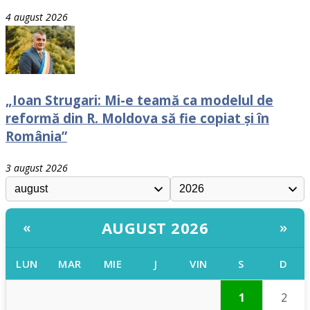
4 august 2026
„Ioan Strugari: Mi-e teamă ca modelul de
reformă din R. Moldova să fie copiat și în
România”
3 august 2026
AUGUST 2026
«
»
LUN
MAR
MIE
J
VIN
S
D
1
2