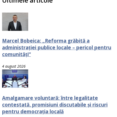
Ultimele articole
Marcel Bobeica: „Reforma grăbită a
administrației publice locale – pericol pentru
comunități”
4 august 2026
Amalgamare voluntară: între legalitate
contestată, promisiuni discutabile și riscuri
pentru democrația locală