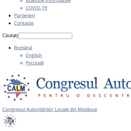
Buletine informative
COVID-19
Parteneri
Contacte
Căutați
Română
English
Русский
Congresul Autorităţilor Locale din Moldova