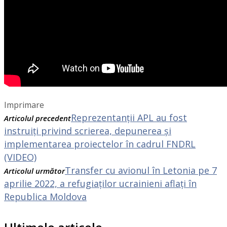
Imprimare
Reprezentanții APL au fost
Articolul precedent
instruiți privind scrierea, depunerea și
implementarea proiectelor în cadrul FNDRL
(VIDEO)
Transfer cu avionul în Letonia pe 7
Articolul următor
aprilie 2022, a refugiaților ucrainieni aflați în
Republica Moldova