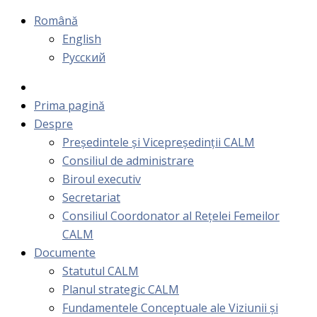
Română
English
Русский
Prima pagină
Despre
Președintele și Vicepreședinții CALM
Consiliul de administrare
Biroul executiv
Secretariat
Consiliul Coordonator al Rețelei Femeilor
CALM
Documente
Statutul CALM
Planul strategic CALM
Fundamentele Conceptuale ale Viziunii și