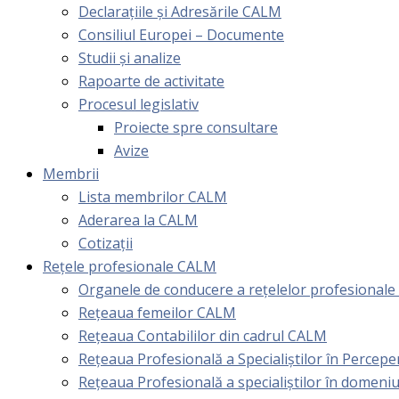
Declarațiile și Adresările CALM
Consiliul Europei – Documente
Studii și analize
Rapoarte de activitate
Procesul legislativ
Proiecte spre consultare
Avize
Membrii
Lista membrilor CALM
Aderarea la CALM
Cotizaţii
Rețele profesionale CALM
Organele de conducere a rețelelor profesional
Rețeaua femeilor CALM
Rețeaua Contabililor din cadrul CALM
Rețeaua Profesională a Specialiștilor în Perceper
Reţeaua Profesională a specialiştilor în domeniu