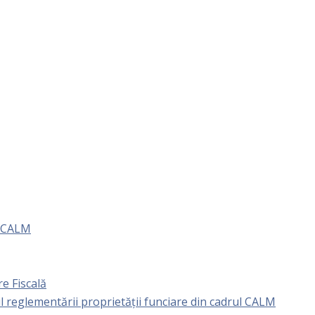
e CALM
e Fiscală
l reglementării proprietăţii funciare din cadrul CALM