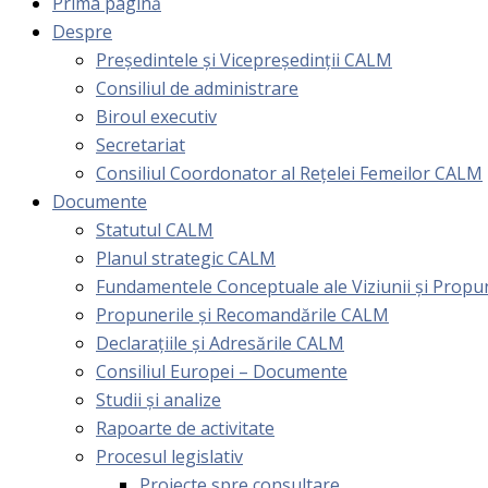
Prima pagină
Despre
Președintele și Vicepreședinții CALM
Consiliul de administrare
Biroul executiv
Secretariat
Consiliul Coordonator al Rețelei Femeilor CALM
Documente
Statutul CALM
Planul strategic CALM
Fundamentele Conceptuale ale Viziunii și Prop
Propunerile și Recomandările CALM
Declarațiile și Adresările CALM
Consiliul Europei – Documente
Studii și analize
Rapoarte de activitate
Procesul legislativ
Proiecte spre consultare