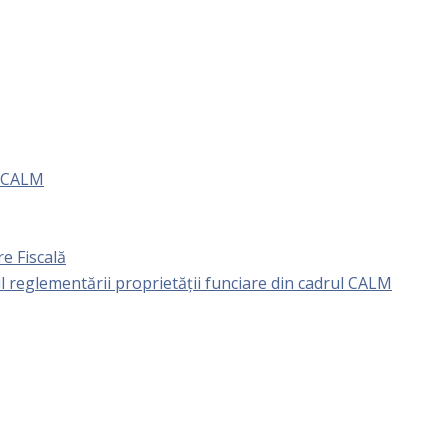
e CALM
e Fiscală
l reglementării proprietăţii funciare din cadrul CALM