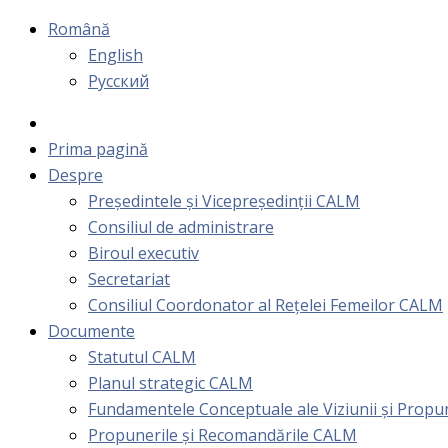
Română
English
Русский
Prima pagină
Despre
Președintele și Vicepreședinții CALM
Consiliul de administrare
Biroul executiv
Secretariat
Consiliul Coordonator al Rețelei Femeilor CALM
Documente
Statutul CALM
Planul strategic CALM
Fundamentele Conceptuale ale Viziunii și Prop
Propunerile și Recomandările CALM