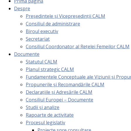
Prima pagină
Despre
Președintele și Vicepreședinții CALM
Consiliul de administrare
Biroul executiv
Secretariat
Consiliul Coordonator al Rețelei Femeilor CALM
Documente
Statutul CALM
Planul strategic CALM
Fundamentele Conceptuale ale Viziunii și Prop
Propunerile și Recomandările CALM
Declarațiile și Adresările CALM
Consiliul Europei – Documente
Studii și analize
Rapoarte de activitate
Procesul legislativ
Proiecte spre consultare