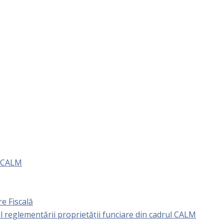
e CALM
e Fiscală
l reglementării proprietăţii funciare din cadrul CALM