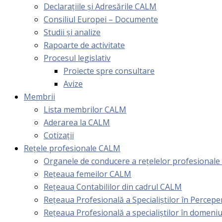
Declarațiile și Adresările CALM
Consiliul Europei – Documente
Studii și analize
Rapoarte de activitate
Procesul legislativ
Proiecte spre consultare
Avize
Membrii
Lista membrilor CALM
Aderarea la CALM
Cotizaţii
Rețele profesionale CALM
Organele de conducere a rețelelor profesional
Rețeaua femeilor CALM
Rețeaua Contabililor din cadrul CALM
Rețeaua Profesională a Specialiștilor în Perceper
Reţeaua Profesională a specialiştilor în domeniu