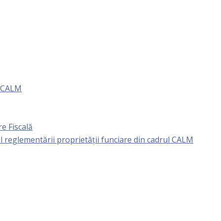
e CALM
e Fiscală
l reglementării proprietăţii funciare din cadrul CALM