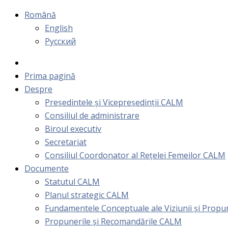
Română
English
Русский
Prima pagină
Despre
Președintele și Vicepreședinții CALM
Consiliul de administrare
Biroul executiv
Secretariat
Consiliul Coordonator al Rețelei Femeilor CALM
Documente
Statutul CALM
Planul strategic CALM
Fundamentele Conceptuale ale Viziunii și Prop
Propunerile și Recomandările CALM