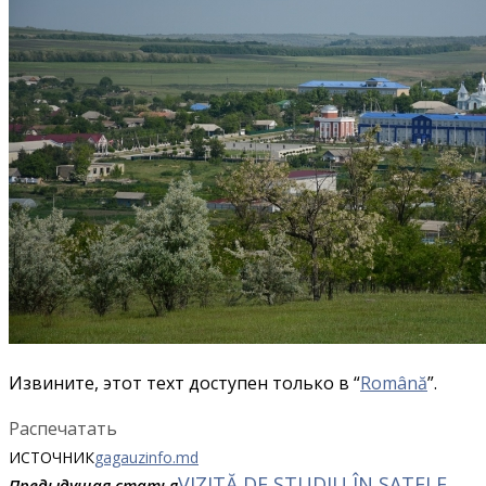
Извините, этот техт доступен только в “
Română
”.
Распечатать
ИСТОЧНИК
gagauzinfo.md
VIZITĂ DE STUDIU ÎN SATELE
Предыдущая статья