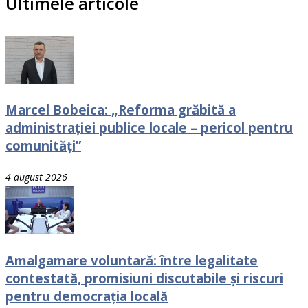
Ultimele articole
Marcel Bobeica: „Reforma grăbită a
administrației publice locale – pericol pentru
comunități”
4 august 2026
Amalgamare voluntară: între legalitate
contestată, promisiuni discutabile și riscuri
pentru democrația locală