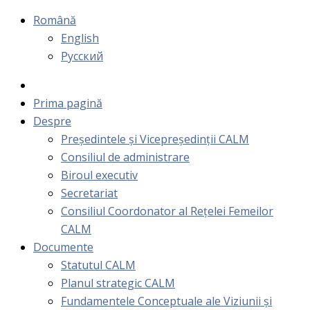
Română
English
Русский
Prima pagină
Despre
Președintele și Vicepreședinții CALM
Consiliul de administrare
Biroul executiv
Secretariat
Consiliul Coordonator al Rețelei Femeilor
CALM
Documente
Statutul CALM
Planul strategic CALM
Fundamentele Conceptuale ale Viziunii și