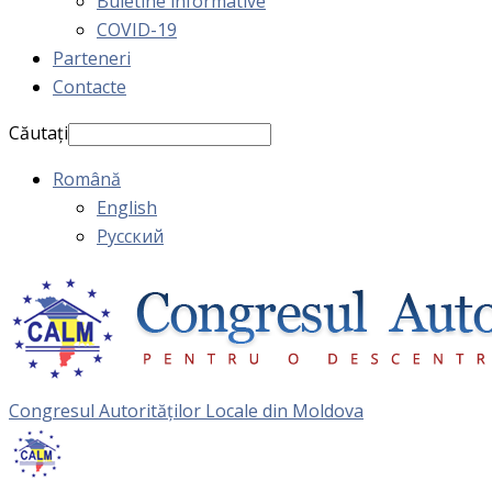
Buletine informative
COVID-19
Parteneri
Contacte
Căutați
Română
English
Русский
Congresul Autorităţilor Locale din Moldova