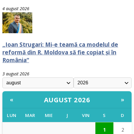
4 august 2026
„Ioan Strugari: Mi-e teamă ca modelul de
reformă din R. Moldova să fie copiat și în
România”
3 august 2026
AUGUST 2026
«
»
LUN
MAR
MIE
J
VIN
S
D
1
2