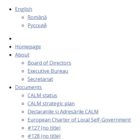
English
Română
Русский
Homepage
About
Board of Directors
Executive Bureau
Secretariat
Documents
CALM status
CALM strategic plan
Declarațiile și Adresările CALM
European Charter of Local Self-Government
#127 (no title)
#128 (no title)