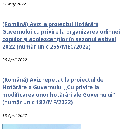
31 May 2022
(Română) Aviz la proiectul Hotărârii
Guvernului cu рrivire la organizarea odihnei
сорiilоr și adolescenților în sezonul estival
2022 (număr unic 255/MEC/2022)
26 April 2022
(Română) Aviz repetat la proiectul de
Hotărâre a Guvernului „Cu privire la
modificarea unor hotărâri ale Guvernului”
(număr unic 182/MF/2022)
18 April 2022