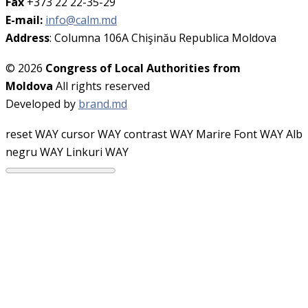
Fax
+373 22 22-35-29
E-mail:
info@calm.md
Address
: Columna 106A Chişinău Republica Moldova
© 2026
Congress of Local Authorities from
Moldova
All rights reserved
Developed by
brand.md
reset WAY
cursor WAY
contrast WAY
Marire Font WAY
Alb
negru WAY
Linkuri WAY