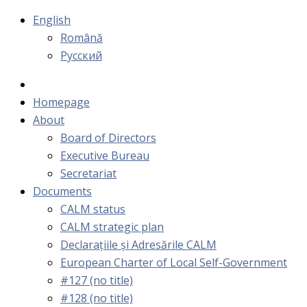
English
Română
Русский
Homepage
About
Board of Directors
Executive Bureau
Secretariat
Documents
CALM status
CALM strategic plan
Declarațiile și Adresările CALM
European Charter of Local Self-Government
#127 (no title)
#128 (no title)