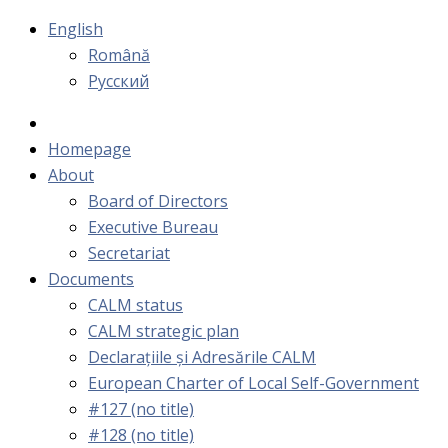
English
Română
Русский
Homepage
About
Board of Directors
Executive Bureau
Secretariat
Documents
CALM status
CALM strategic plan
Declarațiile și Adresările CALM
European Charter of Local Self-Government
#127 (no title)
#128 (no title)