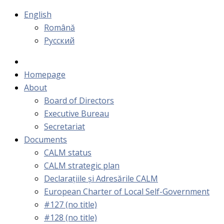
English
Română
Русский
Homepage
About
Board of Directors
Executive Bureau
Secretariat
Documents
CALM status
CALM strategic plan
Declarațiile și Adresările CALM
European Charter of Local Self-Government
#127 (no title)
#128 (no title)