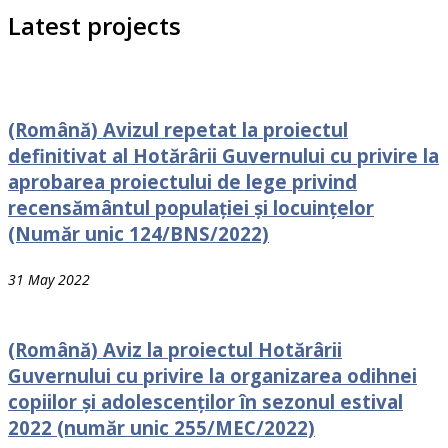
Latest projects
(Română) Avizul repetat la proiectul
definitivat al Hotărârii Guvernului cu privire la
aprobarea proiectului de lege privind
recensământul populației și locuințelor
(Număr unic 124/BNS/2022)
31 May 2022
(Română) Aviz la proiectul Hotărârii
Guvernului cu рrivire la organizarea odihnei
сорiilоr și adolescenților în sezonul estival
2022 (număr unic 255/MEC/2022)