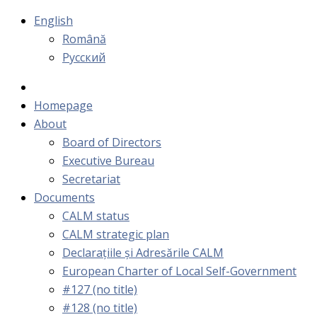
English
Română
Русский
Homepage
About
Board of Directors
Executive Bureau
Secretariat
Documents
CALM status
CALM strategic plan
Declarațiile și Adresările CALM
European Charter of Local Self-Government
#127 (no title)
#128 (no title)