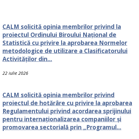
CALM solicită opinia membrilor privind la
proiectul Ordinului Biroului Național de
Statistică cu privire la aprobarea Normelor
metodologice de utilizare a Clasificatorului
Activităților din...
22 iulie 2026
CALM solicită opinia membrilor privind
proiectul de hotărâre cu privire la aprobarea
Regulamentului privind acordarea sprijinului
pentru internaționalizarea companiilor și
promovarea sectorială prin „Programul...