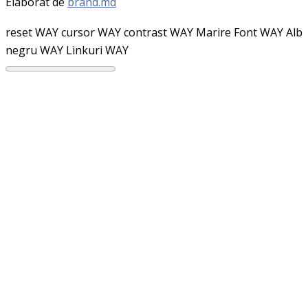
Elaborat de
brand.md
reset WAY
cursor WAY
contrast WAY
Marire Font WAY
Alb
negru WAY
Linkuri WAY