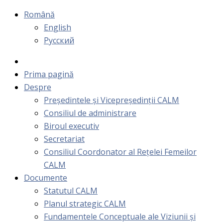
Română
English
Русский
Prima pagină
Despre
Președintele și Vicepreședinții CALM
Consiliul de administrare
Biroul executiv
Secretariat
Consiliul Coordonator al Rețelei Femeilor
CALM
Documente
Statutul CALM
Planul strategic CALM
Fundamentele Conceptuale ale Viziunii și