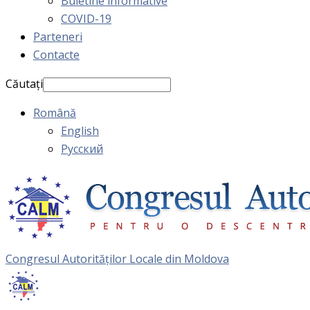
Buletine informative
COVID-19
Parteneri
Contacte
Căutați
Română
English
Русский
Congresul Autorităţilor Locale din Moldova