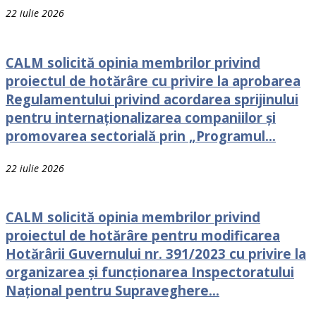
22 iulie 2026
CALM solicită opinia membrilor privind
proiectul de hotărâre cu privire la aprobarea
Regulamentului privind acordarea sprijinului
pentru internaționalizarea companiilor și
promovarea sectorială prin „Programul...
22 iulie 2026
CALM solicită opinia membrilor privind
proiectul de hotărâre pentru modificarea
Hotărârii Guvernului nr. 391/2023 cu privire la
organizarea și funcționarea Inspectoratului
Național pentru Supraveghere...