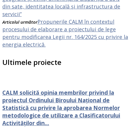
din sate, identitatea locală și infrastructura de
servicii”
Propunerile CALM în contextul
Articolul următor
procesului de elaborare a proiectului de lege
pentru modificarea Legii nr. 164/2025 cu privire la
energia electrică.
Ultimele proiecte
CALM solicită opinia membrilor privind la
proiectul Ordinului Biroului Național de
Statistică cu privire la aprobarea Normelor
metodologice de utilizare a Clasificatorului
Activităților din...