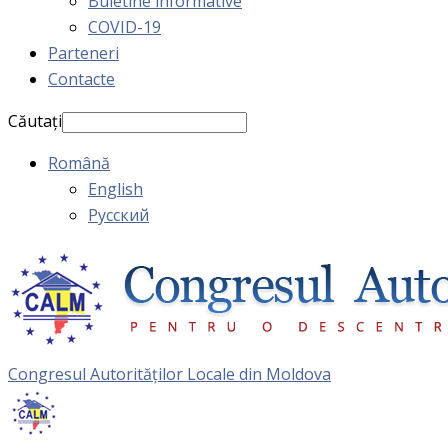
Buletine informative
COVID-19
Parteneri
Contacte
Căutați
Română
English
Русский
Congresul Autorităţilor Locale din Moldova