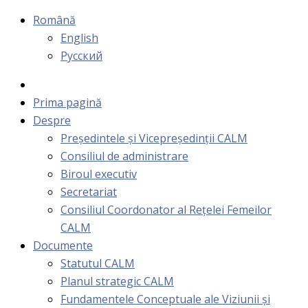
Română
English
Русский
Prima pagină
Despre
Președintele și Vicepreședinții CALM
Consiliul de administrare
Biroul executiv
Secretariat
Consiliul Coordonator al Rețelei Femeilor
CALM
Documente
Statutul CALM
Planul strategic CALM
Fundamentele Conceptuale ale Viziunii și