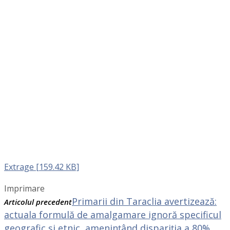
Extrage [159.42 KB]
Imprimare
Primarii din Taraclia avertizează:
Articolul precedent
actuala formulă de amalgamare ignoră specificul
geografic și etnic, amenințând dispariția a 80%