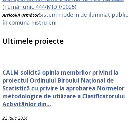
(număr unic 444/MIDR/2025)
Sistem modern de iluminat public
Articolul următor
în comuna Pistruieni
Ultimele proiecte
CALM solicită opinia membrilor privind la
proiectul Ordinului Biroului Național de
Statistică cu privire la aprobarea Normelor
metodologice de utilizare a Clasificatorului
Activităților din...
22 iulie 2026