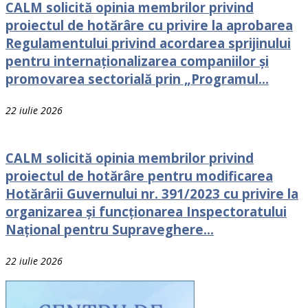
CALM solicită opinia membrilor privind
proiectul de hotărâre cu privire la aprobarea
Regulamentului privind acordarea sprijinului
pentru internaționalizarea companiilor și
promovarea sectorială prin „Programul...
22 iulie 2026
CALM solicită opinia membrilor privind
proiectul de hotărâre pentru modificarea
Hotărârii Guvernului nr. 391/2023 cu privire la
organizarea și funcționarea Inspectoratului
Național pentru Supraveghere...
22 iulie 2026