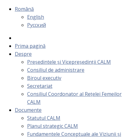
Română
English
Русский
Prima pagină
Despre
Președintele și Vicepreședinții CALM
Consiliul de administrare
Biroul executiv
Secretariat
Consiliul Coordonator al Rețelei Femeilor
CALM
Documente
Statutul CALM
Planul strategic CALM
Fundamentele Conceptuale ale Viziunii și