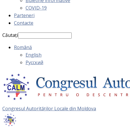
Buletine informative
COVID-19
Parteneri
Contacte
Căutați
Română
English
Русский
Congresul Autorităţilor Locale din Moldova