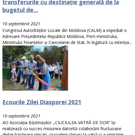
transferurile cu destinație generală de la
bugetul de...
10 septembrie 2021
Congresul Autorităților Locale din Moldova (CALM) a expediat o
Adresare Președintelui Republicii Moldova, Prim-ministrului,
Ministrului Finanțelor și Cancelariei de Stat, în legătură cu intenția...
Ecourile Zilei Diasporei 2021
10 septembrie 2021
AO Asociația Băştinașilor ,,CIUCIULEA-VATRĂ DE DOR” își
realizează cu succes misiunea datorită colaborării fructuoase
dintre băștinașii plecați, ciuciulenii rămași la vatră și a primăriei...