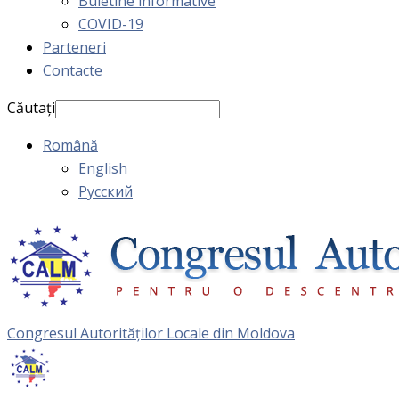
Buletine informative
COVID-19
Parteneri
Contacte
Căutați
Română
English
Русский
Congresul Autorităţilor Locale din Moldova