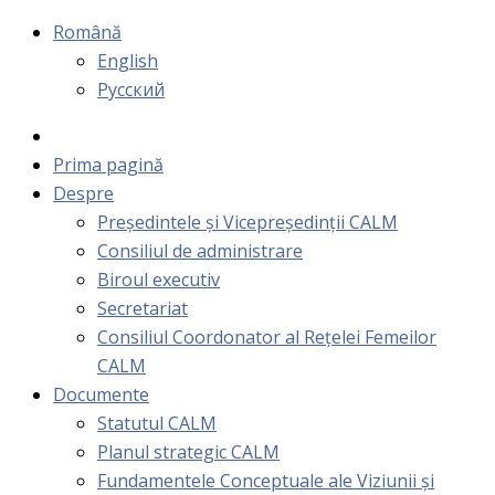
Română
English
Русский
Prima pagină
Despre
Președintele și Vicepreședinții CALM
Consiliul de administrare
Biroul executiv
Secretariat
Consiliul Coordonator al Rețelei Femeilor
CALM
Documente
Statutul CALM
Planul strategic CALM
Fundamentele Conceptuale ale Viziunii și