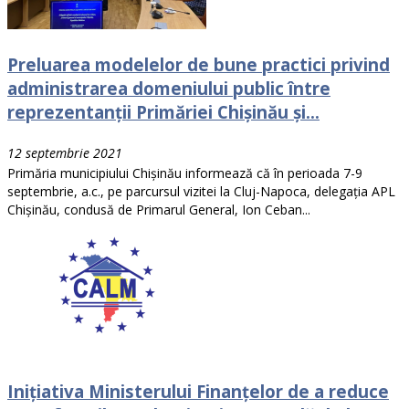
Preluarea modelelor de bune practici privind
administrarea domeniului public între
reprezentanții Primăriei Chișinău și...
12 septembrie 2021
Primăria municipiului Chișinău informează că în perioada 7-9
septembrie, a.c., pe parcursul vizitei la Cluj-Napoca, delegația APL
Chișinău, condusă de Primarul General, Ion Ceban...
Inițiativa Ministerului Finanțelor de a reduce