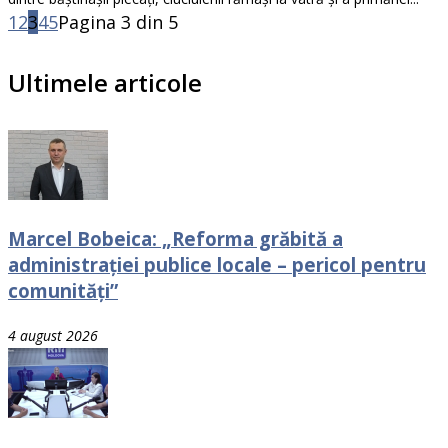
1
2
3
4
5
Pagina 3 din 5
Ultimele articole
Marcel Bobeica: „Reforma grăbită a
administrației publice locale – pericol pentru
comunități”
4 august 2026