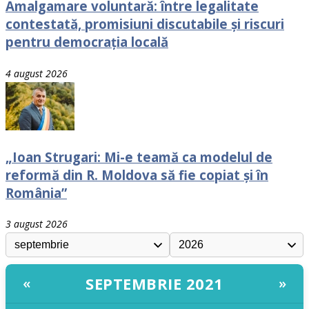
Amalgamare voluntară: între legalitate
contestată, promisiuni discutabile și riscuri
pentru democrația locală
4 august 2026
„Ioan Strugari: Mi-e teamă ca modelul de
reformă din R. Moldova să fie copiat și în
România”
3 august 2026
SEPTEMBRIE 2021
«
»