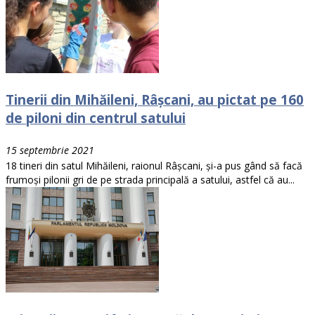
Tinerii din Mihăileni, Râșcani, au pictat pe 160
de piloni din centrul satului
15 septembrie 2021
18 tineri din satul Mihăileni, raionul Râșcani, și-a pus gând să facă
frumoși pilonii gri de pe strada principală a satului, astfel că au...