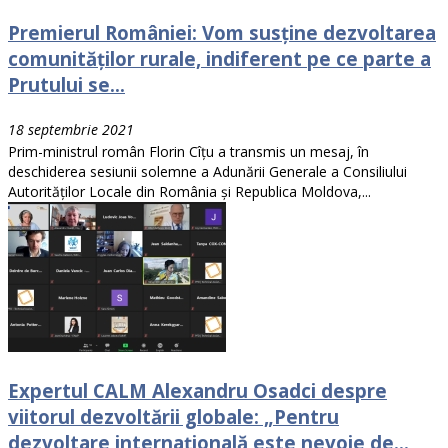
Premierul României: Vom susţine dezvoltarea
comunităţilor rurale, indiferent pe ce parte a
Prutului se...
18 septembrie 2021
Prim-ministrul român Florin Cîţu a transmis un mesaj, în
deschiderea sesiunii solemne a Adunării Generale a Consiliului
Autorităţilor Locale din România şi Republica Moldova,...
Expertul CALM Alexandru Osadci despre
viitorul dezvoltării globale: „Pentru
dezvoltare internațională este nevoie de...