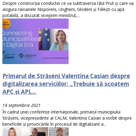
Despre construcția conductei ce va subtraversa râul Prut și care va
asigura raioanele Nisporeni, Ungheni, Glodeni și Fălești cu apă
potabilă, a discutat viceprim-ministrul,...
Primarul de Strășeni Valentina Casian despre
digitalizarea serviciilor: „Trebuie să scoatem
APC și APL...
14 septembrie 2021
În cadrul unei conferințe internaționale, primarul municipiului
Strășeni, vicepreședinte al CALM, Valentina Casian a vorbit despre
beneficiile și provocările în procesul de digitalizare a...