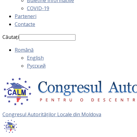
Buletine informative
COVID-19
Parteneri
Contacte
Căutați
Română
English
Русский
Congresul Autorităţilor Locale din Moldova