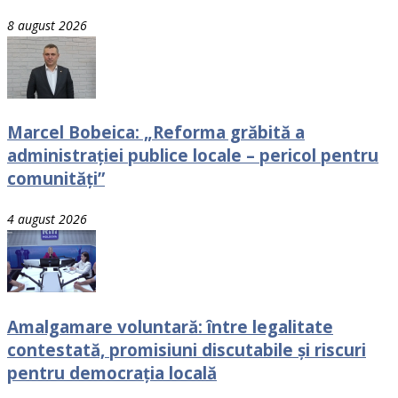
8 august 2026
Marcel Bobeica: „Reforma grăbită a
administrației publice locale – pericol pentru
comunități”
4 august 2026
Amalgamare voluntară: între legalitate
contestată, promisiuni discutabile și riscuri
pentru democrația locală