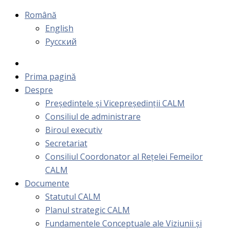
Română
English
Русский
Prima pagină
Despre
Președintele și Vicepreședinții CALM
Consiliul de administrare
Biroul executiv
Secretariat
Consiliul Coordonator al Rețelei Femeilor
CALM
Documente
Statutul CALM
Planul strategic CALM
Fundamentele Conceptuale ale Viziunii și