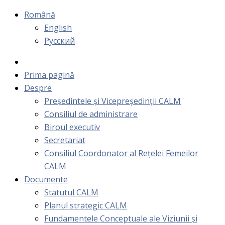
Română
English
Русский
Prima pagină
Despre
Președintele și Vicepreședinții CALM
Consiliul de administrare
Biroul executiv
Secretariat
Consiliul Coordonator al Rețelei Femeilor
CALM
Documente
Statutul CALM
Planul strategic CALM
Fundamentele Conceptuale ale Viziunii și