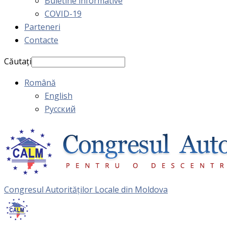
Buletine informative
COVID-19
Parteneri
Contacte
Căutați
Română
English
Русский
Congresul Autorităţilor Locale din Moldova