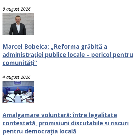
8 august 2026
Marcel Bobeica: „Reforma grăbită a
administrației publice locale – pericol pentru
comunități”
4 august 2026
Amalgamare voluntară: între legalitate
contestată, promisiuni discutabile și riscuri
pentru democrația locală