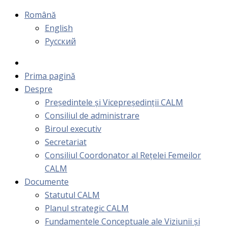
Română
English
Русский
Prima pagină
Despre
Președintele și Vicepreședinții CALM
Consiliul de administrare
Biroul executiv
Secretariat
Consiliul Coordonator al Rețelei Femeilor
CALM
Documente
Statutul CALM
Planul strategic CALM
Fundamentele Conceptuale ale Viziunii și