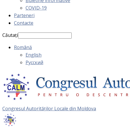
Buletine informative
COVID-19
Parteneri
Contacte
Căutați
Română
English
Русский
Congresul Autorităţilor Locale din Moldova