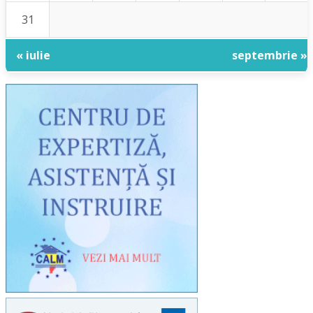
31
« iulie
septembrie »