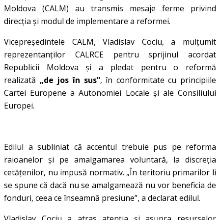
Moldova (CALM) au transmis mesaje ferme privind
direcția și modul de implementare a reformei.
Vicepreședintele CALM, Vladislav Cociu, a mulțumit
reprezentanților CALRCE pentru sprijinul acordat
Republicii Moldova și a pledat pentru o reformă
realizată
„de jos în sus”
, în conformitate cu principiile
Cartei Europene a Autonomiei Locale și ale Consiliului
Europei.
Edilul a subliniat că accentul trebuie pus pe reforma
raioanelor și pe amalgamarea voluntară, la discreția
cetățenilor, nu impusă normativ. „În teritoriu primarilor li
se spune că dacă nu se amalgamează nu vor beneficia de
fonduri, ceea ce înseamnă presiune”, a declarat edilul.
Vladislav Cociu a atras atenția și asupra resurselor