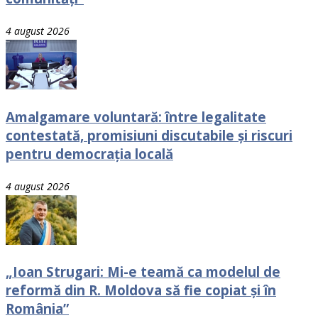
4 august 2026
Amalgamare voluntară: între legalitate
contestată, promisiuni discutabile și riscuri
pentru democrația locală
4 august 2026
„Ioan Strugari: Mi-e teamă ca modelul de
reformă din R. Moldova să fie copiat și în
România”