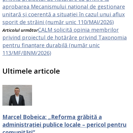
aprobarea Mecanismului național de gestionare
unitară și coerentă a situației în cazul unui aflux
sporit de străini (număr unic 110/MAI/2026)
CALM solicită opinia membrilor
Articolul următor
privind proiectul de hotărâre privind Taxonomia
pentru finanțare durabilă (număr unic
113/MF/BNM/2026)
Ultimele articole
Marcel Bobeica: „Reforma grăbită a
administrației publice locale – pericol pentru
comunități”