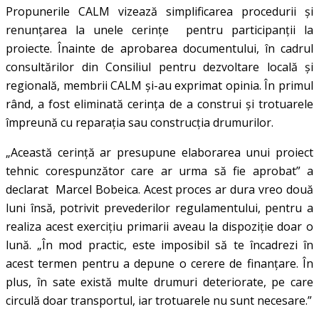
Propunerile CALM vizează simplificarea procedurii și
renunțarea la unele cerințe pentru participanții la
proiecte. Înainte de aprobarea documentului, în cadrul
consultărilor din Consiliul pentru dezvoltare locală și
regională, membrii CALM și-au exprimat opinia. În primul
rând, a fost eliminată cerința de a construi și trotuarele
împreună cu reparația sau construcția drumurilor.
„Această cerință ar presupune elaborarea unui proiect
tehnic corespunzător care ar urma să fie aprobat” a
declarat Marcel Bobeica. Acest proces ar dura vreo două
luni însă, potrivit prevederilor regulamentului, pentru a
realiza acest exercițiu primarii aveau la dispoziție doar o
lună. „În mod practic, este imposibil să te încadrezi în
acest termen pentru a depune o cerere de finanțare. În
plus, în sate există multe drumuri deteriorate, pe care
circulă doar transportul, iar trotuarele nu sunt necesare.”