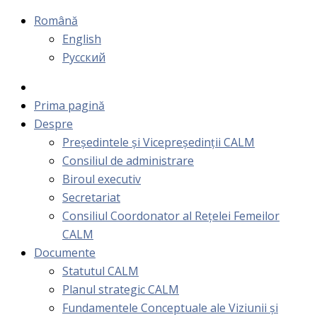
Română
English
Русский
Prima pagină
Despre
Președintele și Vicepreședinții CALM
Consiliul de administrare
Biroul executiv
Secretariat
Consiliul Coordonator al Rețelei Femeilor
CALM
Documente
Statutul CALM
Planul strategic CALM
Fundamentele Conceptuale ale Viziunii și