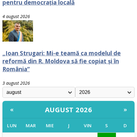
pentru democrația locală
4 august 2026
„Ioan Strugari: Mi-e teamă ca modelul de
reformă din R. Moldova să fie copiat și în
România”
3 august 2026
AUGUST 2026
«
»
LUN
MAR
MIE
J
VIN
S
D