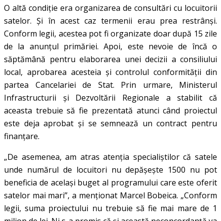
O altă condiție era organizarea de consultări cu locuitorii
satelor. Și în acest caz termenii erau prea restrânși.
Conform legii, acestea pot fi organizate doar după 15 zile
de la anunțul primăriei. Apoi, este nevoie de încă o
săptămână pentru elaborarea unei decizii a consiliului
local, aprobarea acesteia și controlul conformității din
partea Cancelariei de Stat. Prin urmare, Ministerul
Infrastructurii și Dezvoltării Regionale a stabilit că
aceasta trebuie să fie prezentată atunci când proiectul
este deja aprobat și se semnează un contract pentru
finanțare.
„De asemenea, am atras atenția specialiștilor că satele
unde numărul de locuitori nu depășește 1500 nu pot
beneficia de același buget al programului care este oferit
satelor mai mari”, a menționat Marcel Bobeica. „Conform
legii, suma proiectului nu trebuie să fie mai mare de 1
milion de lei. Ni s-a promis că și această neconcordanță va