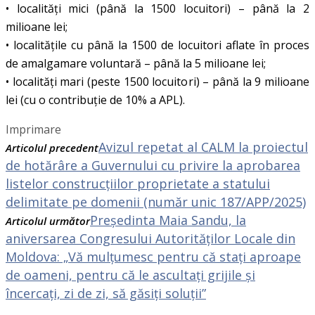
• localități mici (până la 1500 locuitori) – până la 2
milioane lei;
• localitățile cu până la 1500 de locuitori aflate în proces
de amalgamare voluntară – până la 5 milioane lei;
• localități mari (peste 1500 locuitori) – până la 9 milioane
lei (cu o contribuție de 10% a APL).
Imprimare
Avizul repetat al CALM la proiectul
Articolul precedent
de hotărâre a Guvernului cu privire la aprobarea
listelor construcțiilor proprietate a statului
delimitate pe domenii (număr unic 187/APP/2025)
Președinta Maia Sandu, la
Articolul următor
aniversarea Congresului Autorităților Locale din
Moldova: „Vă mulțumesc pentru că stați aproape
de oameni, pentru că le ascultați grijile și
încercați, zi de zi, să găsiți soluții”