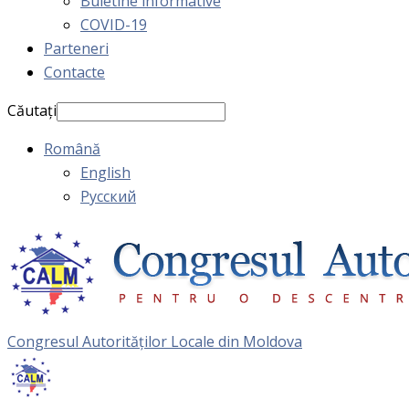
Buletine informative
COVID-19
Parteneri
Contacte
Căutați
Română
English
Русский
Congresul Autorităţilor Locale din Moldova