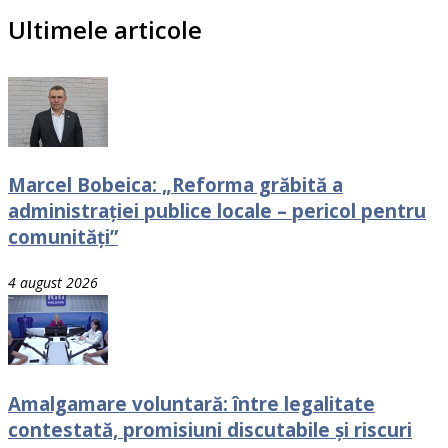
Ultimele articole
Marcel Bobeica: „Reforma grăbită a
administrației publice locale – pericol pentru
comunități”
4 august 2026
Amalgamare voluntară: între legalitate
contestată, promisiuni discutabile și riscuri