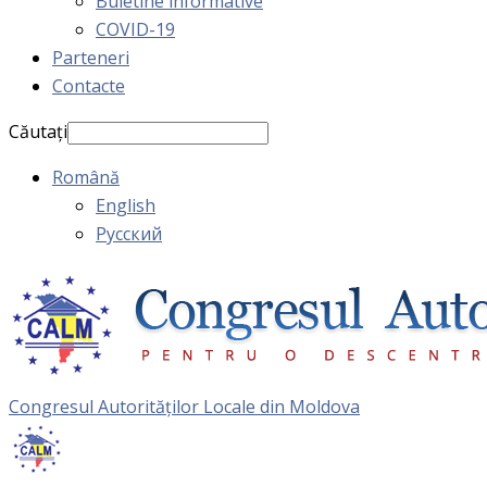
Buletine informative
COVID-19
Parteneri
Contacte
Căutați
Română
English
Русский
Congresul Autorităţilor Locale din Moldova