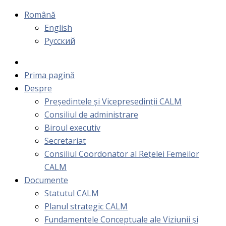
Română
English
Русский
Prima pagină
Despre
Președintele și Vicepreședinții CALM
Consiliul de administrare
Biroul executiv
Secretariat
Consiliul Coordonator al Rețelei Femeilor
CALM
Documente
Statutul CALM
Planul strategic CALM
Fundamentele Conceptuale ale Viziunii și