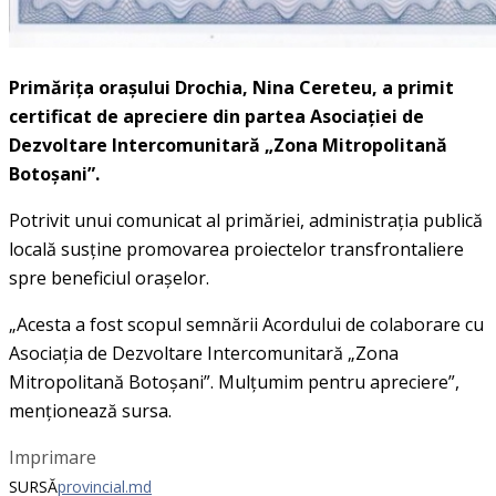
Primărița orașului Drochia, Nina Cereteu, a primit
certificat de apreciere din partea Asociaţiei de
Dezvoltare Intercomunitară „Zona Mitropolitană
Botoşani”.
Potrivit unui comunicat al primăriei, administraţia publică
locală susţine promovarea proiectelor transfrontaliere
spre beneficiul oraşelor.
„Acesta a fost scopul semnării Acordului de colaborare cu
Asociaţia de Dezvoltare Intercomunitară „Zona
Mitropolitană Botoşani”. Mulţumim pentru apreciere”,
menționează sursa.
Imprimare
SURSĂ
provincial.md