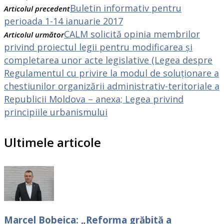
Buletin informativ pentru
Articolul precedent
perioada 1-14 ianuarie 2017
CALM solicită opinia membrilor
Articolul următor
privind proiectul legii pentru modificarea și
completarea unor acte legislative (Legea despre
Regulamentul cu privire la modul de soluționare a
chestiunilor organizării administrativ-teritoriale a
Republicii Moldova – anexa; Legea privind
principiile urbanismului
Ultimele articole
Marcel Bobeica: „Reforma grăbită a