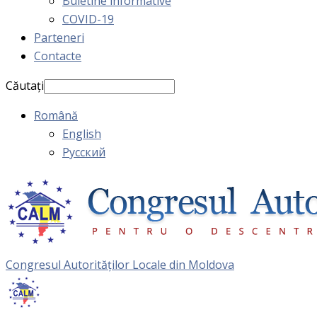
Buletine informative
COVID-19
Parteneri
Contacte
Căutați
Română
English
Русский
Congresul Autorităţilor Locale din Moldova