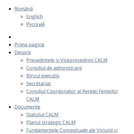
Română
English
Русский
Prima pagină
Despre
Președintele și Vicepreședinții CALM
Consiliul de administrare
Biroul executiv
Secretariat
Consiliul Coordonator al Rețelei Femeilor
CALM
Documente
Statutul CALM
Planul strategic CALM
Fundamentele Conceptuale ale Viziunii și