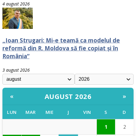
4 august 2026
„Ioan Strugari: Mi-e teamă ca modelul de
reformă din R. Moldova să fie copiat și în
România”
3 august 2026
AUGUST 2026
«
»
LUN
MAR
MIE
J
VIN
S
D
1
2