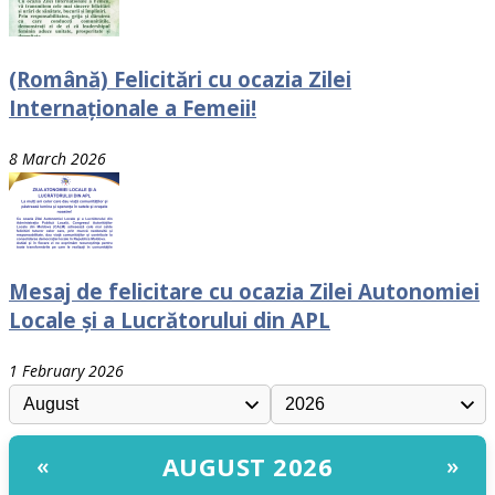
(Română) Felicitări cu ocazia Zilei
Internaționale a Femeii!
8 March 2026
Mesaj de felicitare cu ocazia Zilei Autonomiei
Locale și a Lucrătorului din APL
1 February 2026
AUGUST 2026
«
»