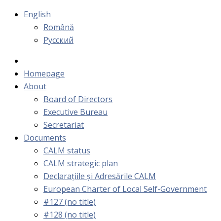
English
Română
Русский
Homepage
About
Board of Directors
Executive Bureau
Secretariat
Documents
CALM status
CALM strategic plan
Declarațiile și Adresările CALM
European Charter of Local Self-Government
#127 (no title)
#128 (no title)