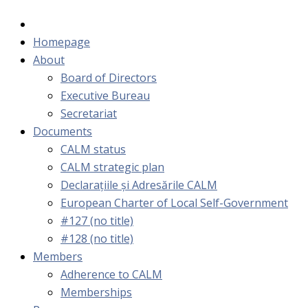
Homepage
About
Board of Directors
Executive Bureau
Secretariat
Documents
CALM status
CALM strategic plan
Declarațiile și Adresările CALM
European Charter of Local Self-Government
#127 (no title)
#128 (no title)
Members
Adherence to CALM
Memberships