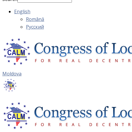
English
Română
Русский
Moldova