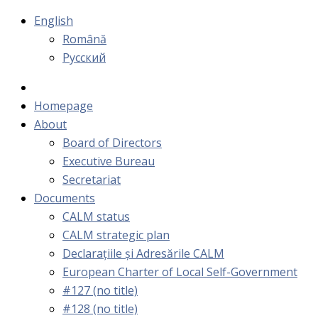
English
Română
Русский
Homepage
About
Board of Directors
Executive Bureau
Secretariat
Documents
CALM status
CALM strategic plan
Declarațiile și Adresările CALM
European Charter of Local Self-Government
#127 (no title)
#128 (no title)