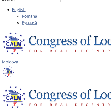
English
Română
Русский
Moldova