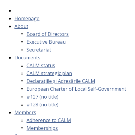
Homepage
About
Board of Directors
Executive Bureau
Secretariat
Documents
CALM status
CALM strategic plan
Declarațiile și Adresările CALM
European Charter of Local Self-Government
#127 (no title)
#128 (no title)
Members
Adherence to CALM
Memberships