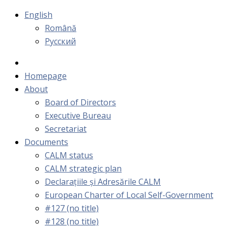
English
Română
Русский
Homepage
About
Board of Directors
Executive Bureau
Secretariat
Documents
CALM status
CALM strategic plan
Declarațiile și Adresările CALM
European Charter of Local Self-Government
#127 (no title)
#128 (no title)