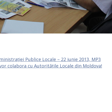
nistrației Publice Locale – 22 iunie 2013, MP3
vor colabora cu Autoritățile Locale din Moldova!