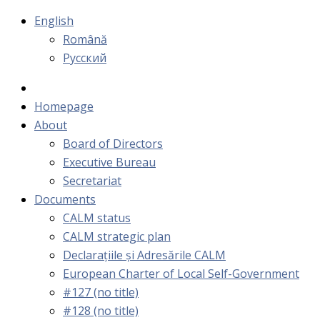
English
Română
Русский
Homepage
About
Board of Directors
Executive Bureau
Secretariat
Documents
CALM status
CALM strategic plan
Declarațiile și Adresările CALM
European Charter of Local Self-Government
#127 (no title)
#128 (no title)