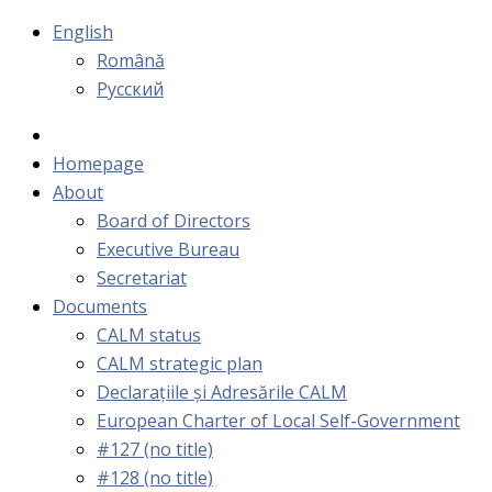
English
Română
Русский
Homepage
About
Board of Directors
Executive Bureau
Secretariat
Documents
CALM status
CALM strategic plan
Declarațiile și Adresările CALM
European Charter of Local Self-Government
#127 (no title)
#128 (no title)