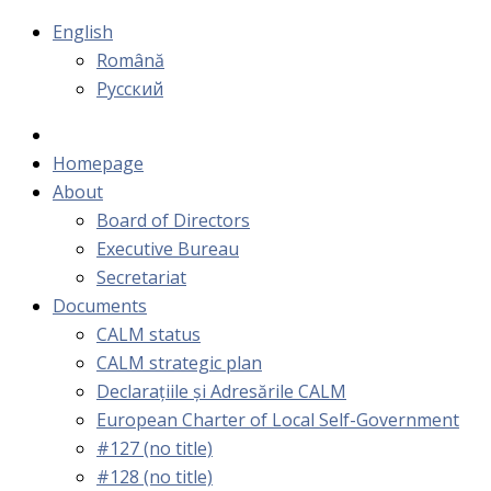
English
Română
Русский
Homepage
About
Board of Directors
Executive Bureau
Secretariat
Documents
CALM status
CALM strategic plan
Declarațiile și Adresările CALM
European Charter of Local Self-Government
#127 (no title)
#128 (no title)