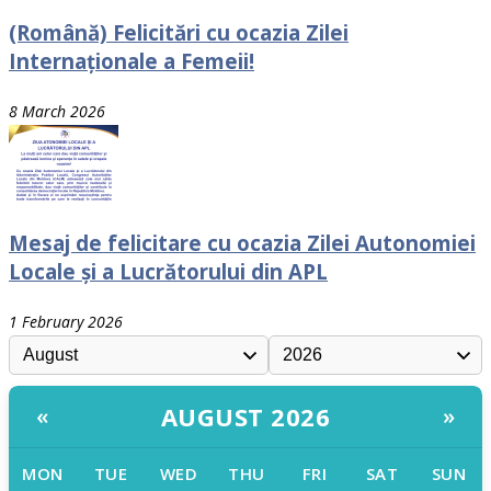
(Română) Felicitări cu ocazia Zilei
Internaționale a Femeii!
8 March 2026
Mesaj de felicitare cu ocazia Zilei Autonomiei
Locale și a Lucrătorului din APL
1 February 2026
AUGUST 2026
«
»
MON
TUE
WED
THU
FRI
SAT
SUN