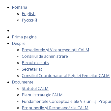
Română
English
Русский
Prima pagină
Despre
Președintele și Vicepreședinții CALM
Consiliul de administrare
Biroul executiv
Secretariat
Consiliul Coordonator al Rețelei Femeilor CALM
Documente
Statutul CALM
Planul strategic CALM
Fundamentele Conceptuale ale Viziunii și Prop
Propunerile și Recomandările CALM