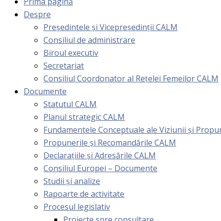
Prima pagină
Despre
Președintele și Vicepreședinții CALM
Consiliul de administrare
Biroul executiv
Secretariat
Consiliul Coordonator al Rețelei Femeilor CALM
Documente
Statutul CALM
Planul strategic CALM
Fundamentele Conceptuale ale Viziunii și Prop
Propunerile și Recomandările CALM
Declarațiile și Adresările CALM
Consiliul Europei – Documente
Studii și analize
Rapoarte de activitate
Procesul legislativ
Proiecte spre consultare