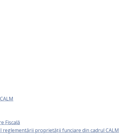
e CALM
e Fiscală
l reglementării proprietăţii funciare din cadrul CALM