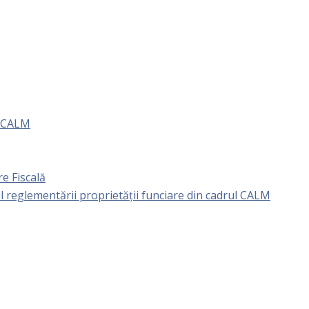
e CALM
e Fiscală
l reglementării proprietăţii funciare din cadrul CALM