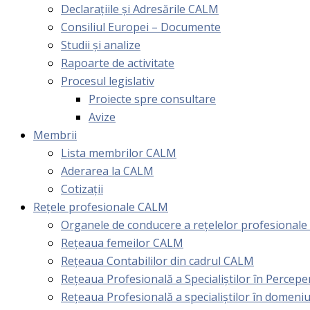
Declarațiile și Adresările CALM
Consiliul Europei – Documente
Studii și analize
Rapoarte de activitate
Procesul legislativ
Proiecte spre consultare
Avize
Membrii
Lista membrilor CALM
Aderarea la CALM
Cotizaţii
Rețele profesionale CALM
Organele de conducere a rețelelor profesional
Rețeaua femeilor CALM
Rețeaua Contabililor din cadrul CALM
Rețeaua Profesională a Specialiștilor în Perceper
Reţeaua Profesională a specialiştilor în domeniu