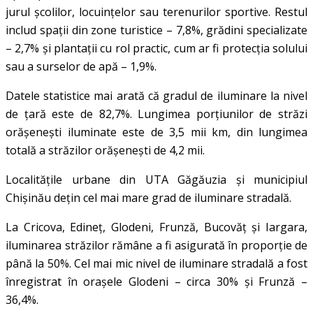
jurul școlilor, locuințelor sau terenurilor sportive. Restul
includ spații din zone turistice – 7,8%, grădini specializate
– 2,7% și plantații cu rol practic, cum ar fi protecția solului
sau a surselor de apă – 1,9%.
Datele statistice mai arată că gradul de iluminare la nivel
de țară este de 82,7%. Lungimea porțiunilor de străzi
orășenești iluminate este de 3,5 mii km, din lungimea
totală a străzilor orășenești de 4,2 mii.
Localitățile urbane din UTA Găgăuzia și municipiul
Chișinău dețin cel mai mare grad de iluminare stradală.
La Cricova, Edineț, Glodeni, Frunză, Bucovăț și Iargara,
iluminarea străzilor rămâne a fi asigurată în proporție de
până la 50%. Cel mai mic nivel de iluminare stradală a fost
înregistrat în orașele Glodeni – circa 30% și Frunză –
36,4%.