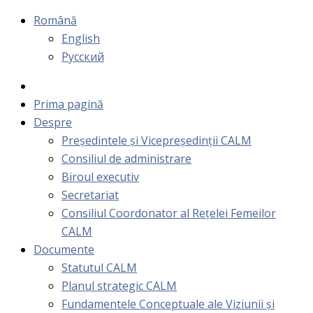
Română
English
Русский
Prima pagină
Despre
Președintele și Vicepreședinții CALM
Consiliul de administrare
Biroul executiv
Secretariat
Consiliul Coordonator al Rețelei Femeilor
CALM
Documente
Statutul CALM
Planul strategic CALM
Fundamentele Conceptuale ale Viziunii și