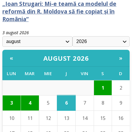
„Ioan Strugari: Mi-e teamă ca modelul de
reformă din R. Moldova să fie copiat și în
România”
3 august 2026
AUGUST 2026
«
»
LUN
MAR
MIE
J
VIN
S
D
1
2
6
3
4
5
7
8
9
10
11
12
13
14
15
16