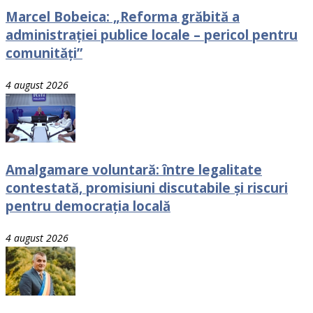
Marcel Bobeica: „Reforma grăbită a
administrației publice locale – pericol pentru
comunități”
4 august 2026
Amalgamare voluntară: între legalitate
contestată, promisiuni discutabile și riscuri
pentru democrația locală
4 august 2026