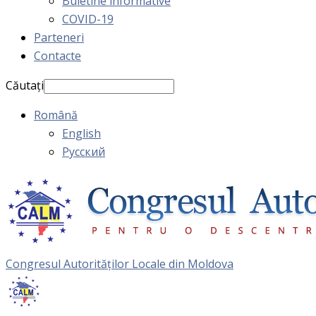
Buletine informative
COVID-19
Parteneri
Contacte
Căutați
Română
English
Русский
Congresul Autorităţilor Locale din Moldova