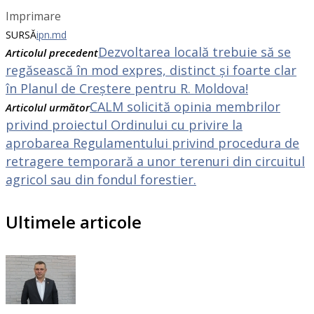
Imprimare
SURSĂ
ipn.md
Dezvoltarea locală trebuie să se
Articolul precedent
regăsească în mod expres, distinct și foarte clar
în Planul de Creștere pentru R. Moldova!
CALM solicită opinia membrilor
Articolul următor
privind proiectul Ordinului cu privire la
aprobarea Regulamentului privind procedura de
retragere temporară a unor terenuri din circuitul
agricol sau din fondul forestier.
Ultimele articole