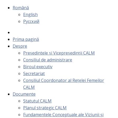
Română
English
Русский
Prima pagină
Despre
Președintele și Vicepreședinții CALM
Consiliul de administrare
Biroul executiv
Secretariat
Consiliul Coordonator al Rețelei Femeilor
CALM
Documente
Statutul CALM
Planul strategic CALM
Fundamentele Conceptuale ale Viziunii și