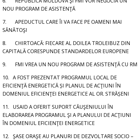
6.
REPUBLICA MOLDOVA ŞI FMI VOR NEGOCIA UN
NOU PROGRAM DE ASISTENŢĂ
7.
APEDUCTUL CARE ÎI VA FACE PE OAMENI MAI
SĂNĂTOŞI
8.
CHIRTOACĂ: FIECARE AL DOILEA TROLEIBUZ DIN
CAPITALĂ CORESPUNDE STANDARDELOR EUROPENE
9.
FMI VREA UN NOU PROGRAM DE ASISTENŢĂ CU RM
10.
A FOST PREZENTAT PROGRAMUL LOCAL DE
EFICIENŢĂ ENERGETICĂ ȘI PLANUL DE ACŢIUNI ÎN
DOMENIUL EFICIENŢEI ENERGETICE AL OR. STRĂȘENI
11.
USAID A OFERIT SUPORT CĂUŞENIULUI ÎN
ELABORAREA PROGRAMUL ŞI A PLANULUI DE ACŢIUNI
ÎN DOMENIUL EFICIENŢEI ENERGETICE
12.
ŞASE ORAŞE AU PLANURI DE DEZVOLTARE SOCIO –