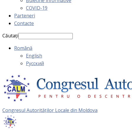
Buletine informative
COVID-19
Parteneri
Contacte
Căutați
Română
English
Русский
Congresul Autorităţilor Locale din Moldova