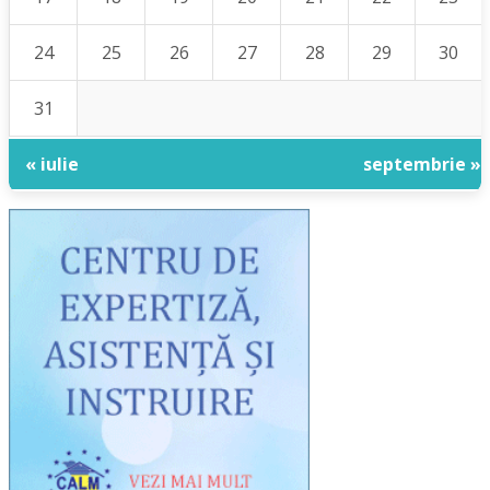
24
25
26
27
28
29
30
31
« iulie
septembrie »