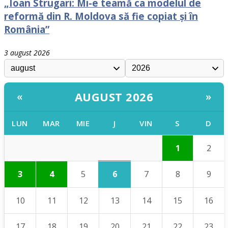
„Ioan Strugari: Mi-e teamă ca modelul de
reformă din R. Moldova să fie copiat și în
România”
3 august 2026
AUGUST 2026
«
»
LUN
MAR
MIE
J
VIN
S
D
1
2
6
3
4
5
7
8
9
10
11
12
13
14
15
16
17
18
19
20
21
22
23