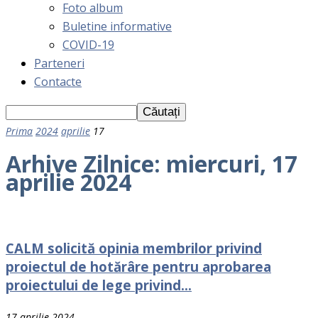
Foto album
Buletine informative
COVID-19
Parteneri
Contacte
Prima
2024
aprilie
17
Arhive Zilnice: miercuri, 17
aprilie 2024
CALM solicită opinia membrilor privind
proiectul de hotărâre pentru aprobarea
proiectului de lege privind...
17 aprilie 2024