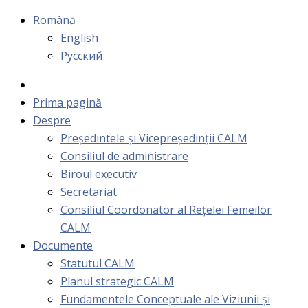
Română
English
Русский
Prima pagină
Despre
Președintele și Vicepreședinții CALM
Consiliul de administrare
Biroul executiv
Secretariat
Consiliul Coordonator al Rețelei Femeilor
CALM
Documente
Statutul CALM
Planul strategic CALM
Fundamentele Conceptuale ale Viziunii și