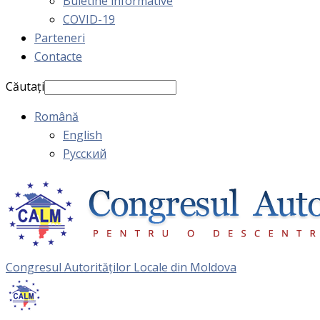
Buletine informative
COVID-19
Parteneri
Contacte
Căutați
Română
English
Русский
Congresul Autorităţilor Locale din Moldova