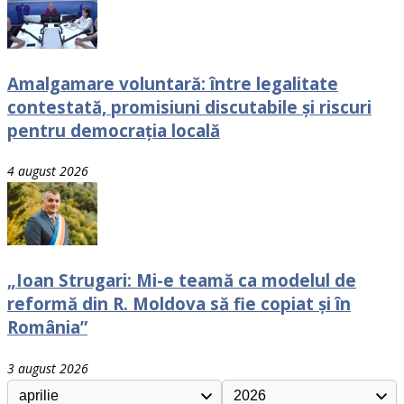
Amalgamare voluntară: între legalitate
contestată, promisiuni discutabile și riscuri
pentru democrația locală
4 august 2026
„Ioan Strugari: Mi-e teamă ca modelul de
reformă din R. Moldova să fie copiat și în
România”
3 august 2026