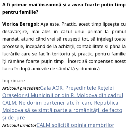
A fi primar mai înseamnă și a avea foarte puțin timp
pentru familie?
Viorica Beregoi:
Așa este. Practic, acest timp lipsește cu
desăvârșire, mai ales în cazul unui primar la primul
mandat, atunci când vrei să reușești tot, să înțelegi toate
procesele, începând de la achiziții, contabilitate și până la
lucrările care se fac în teritoriu și, practic, pentru familie
îți rămâne foarte puțin timp. Încerc să compensez acest
lucru în după amiezile de sâmbătă și duminică.
Imprimare
Gala AOR. Președintele Rețelei
Articolul precedent
Orașelor și Municipiilor din R. Moldova din cadrul
CALM: Ne dorim parteneriate în care Republica
Moldova să se simtă parte a românității de facto
și de jure
CALM solicită opinia membrilor
Articolul următor