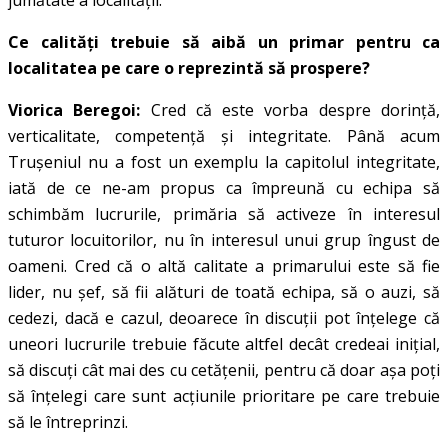
Ce calități trebuie să aibă un primar pentru ca
localitatea pe care o reprezintă să prospere?
Viorica Beregoi:
Cred că este vorba despre dorință,
verticalitate, competență și integritate. Până acum
Trușeniul nu a fost un exemplu la capitolul integritate,
iată de ce ne-am propus ca împreună cu echipa să
schimbăm lucrurile, primăria să activeze în interesul
tuturor locuitorilor, nu în interesul unui grup îngust de
oameni. Cred că o altă calitate a primarului este să fie
lider, nu șef, să fii alături de toată echipa, să o auzi, să
cedezi, dacă e cazul, deoarece în discuții pot înțelege că
uneori lucrurile trebuie făcute altfel decât credeai inițial,
să discuți cât mai des cu cetățenii, pentru că doar așa poți
să înțelegi care sunt acțiunile prioritare pe care trebuie
să le întreprinzi.