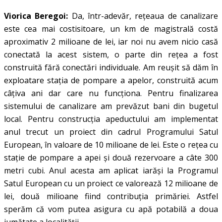
Viorica Beregoi:
Da, într-adevăr, rețeaua de canalizare
este cea mai costisitoare, un km de magistrală costă
aproximativ 2 milioane de lei, iar noi nu avem nicio casă
conectată la acest sistem, o parte din rețea a fost
construită fără conectări individuale. Am reușit să dăm în
exploatare stația de pompare a apelor, construită acum
câțiva ani dar care nu funcționa. Pentru finalizarea
sistemului de canalizare am prevăzut bani din bugetul
local. Pentru construcția apeductului am implementat
anul trecut un proiect din cadrul Programului Satul
European, în valoare de 10 milioane de lei. Este o rețea cu
stație de pompare a apei și două rezervoare a câte 300
metri cubi. Anul acesta am aplicat iarăși la Programul
Satul European cu un proiect ce valorează 12 milioane de
lei, două milioane fiind contribuția primăriei. Astfel
sperăm că vom putea asigura cu apă potabilă a doua
jumătate a localității.