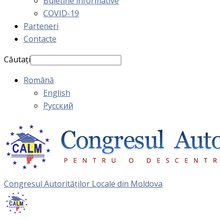
Buletine informative
COVID-19
Parteneri
Contacte
Căutați
Română
English
Русский
Congresul Autorităţilor Locale din Moldova