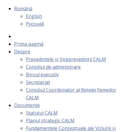
Română
English
Русский
Prima pagină
Despre
Președintele și Vicepreședinții CALM
Consiliul de administrare
Biroul executiv
Secretariat
Consiliul Coordonator al Rețelei Femeilor
CALM
Documente
Statutul CALM
Planul strategic CALM
Fundamentele Conceptuale ale Viziunii și