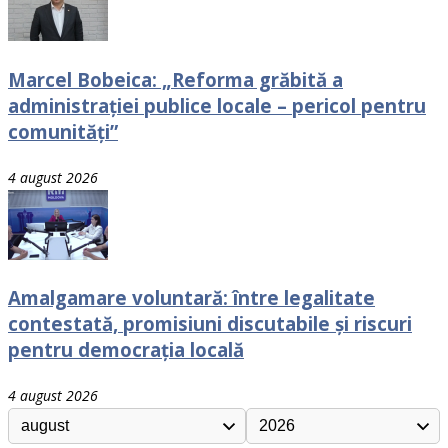
Marcel Bobeica: „Reforma grăbită a
administrației publice locale – pericol pentru
comunități”
4 august 2026
Amalgamare voluntară: între legalitate
contestată, promisiuni discutabile și riscuri
pentru democrația locală
4 august 2026