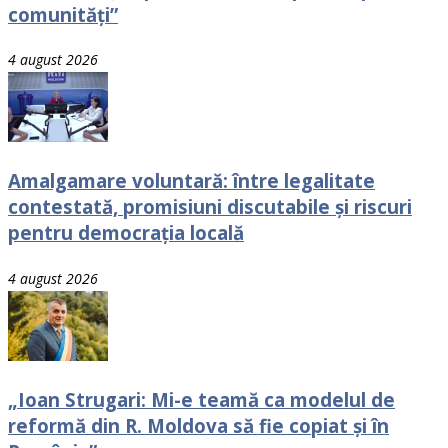
comunități”
4 august 2026
Amalgamare voluntară: între legalitate
contestată, promisiuni discutabile și riscuri
pentru democrația locală
4 august 2026
„Ioan Strugari: Mi-e teamă ca modelul de
reformă din R. Moldova să fie copiat și în