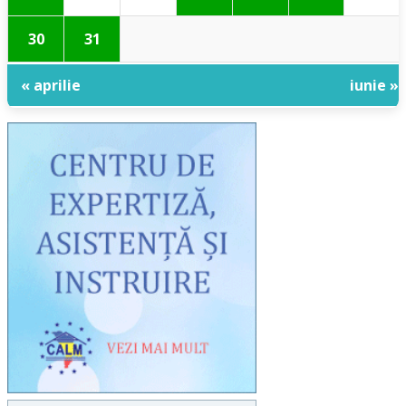
30
31
« aprilie
iunie »