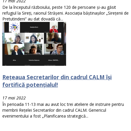
17 mai 2022
De la începutul războiului, peste 120 de persoane și-au găsit
refugiul la Sireți, raionul Strășeni. Asociația băștinașilor „Sirețenii de
Pretutindeni” au dat dovadă că...
Rețeaua Secretarilor din cadrul CALM își
fortifică potențialul!
17 mai 2022
În perioada 11-13 mai au avut loc trei ateliere de instruire pentru
membrii Rețelei Secretarilor din cadrul CALM. Genericul
evenimentului a fost „Planificarea strategică...