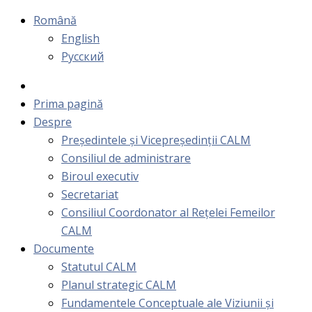
Română
English
Русский
Prima pagină
Despre
Președintele și Vicepreședinții CALM
Consiliul de administrare
Biroul executiv
Secretariat
Consiliul Coordonator al Rețelei Femeilor
CALM
Documente
Statutul CALM
Planul strategic CALM
Fundamentele Conceptuale ale Viziunii și