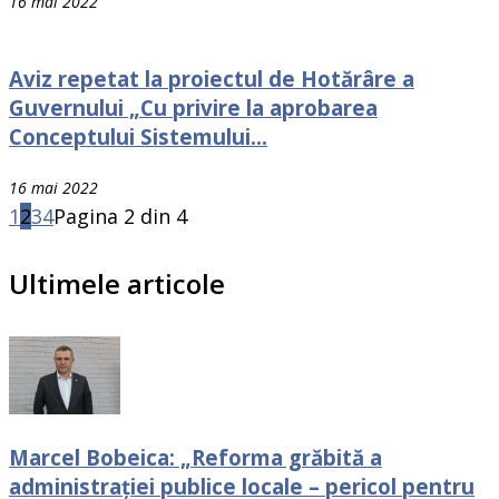
16 mai 2022
Aviz repetat la proiectul de Hotărâre a
Guvernului „Cu privire la aprobarea
Conceptului Sistemului...
16 mai 2022
1
2
3
4
Pagina 2 din 4
Ultimele articole
Marcel Bobeica: „Reforma grăbită a
administrației publice locale – pericol pentru