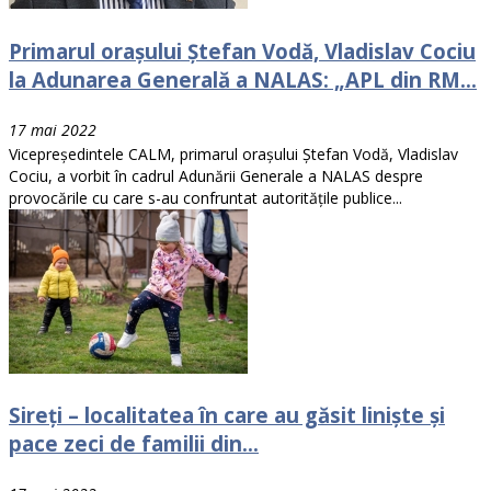
Primarul orașului Ștefan Vodă, Vladislav Cociu
la Adunarea Generală a NALAS: „APL din RM...
17 mai 2022
Vicepreședintele CALM, primarul orașului Ștefan Vodă, Vladislav
Cociu, a vorbit în cadrul Adunării Generale a NALAS despre
provocările cu care s-au confruntat autoritățile publice...
Sireți – localitatea în care au găsit liniște și
pace zeci de familii din...