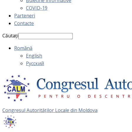
Buletine informative
COVID-19
Parteneri
Contacte
Căutați
Română
English
Русский
Congresul Autorităţilor Locale din Moldova