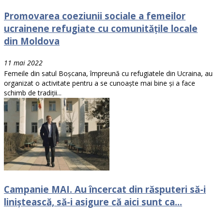
Promovarea coeziunii sociale a femeilor
ucrainene refugiate cu comunitățile locale
din Moldova
11 mai 2022
Femeile din satul Boșcana, împreună cu refugiatele din Ucraina, au
organizat o activitate pentru a se cunoaște mai bine și a face
schimb de tradiții...
Campanie MAI. Au încercat din răsputeri să-i
liniștească, să-i asigure că aici sunt ca...