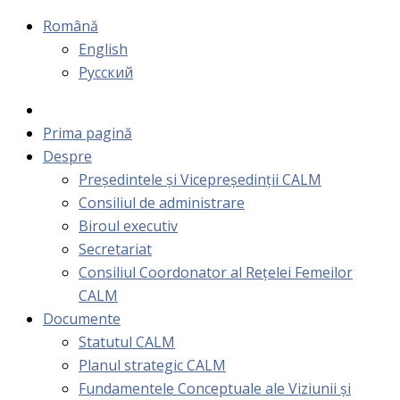
Română
English
Русский
Prima pagină
Despre
Președintele și Vicepreședinții CALM
Consiliul de administrare
Biroul executiv
Secretariat
Consiliul Coordonator al Rețelei Femeilor
CALM
Documente
Statutul CALM
Planul strategic CALM
Fundamentele Conceptuale ale Viziunii și