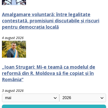
Amalgamare voluntară: între legalitate
contestată, promisiuni discutabile și riscuri
pentru democrația locală
4 august 2026
„Ioan Strugari: Mi-e teamă ca modelul de
reformă din R. Moldova să fie copiat și în
România”
3 august 2026