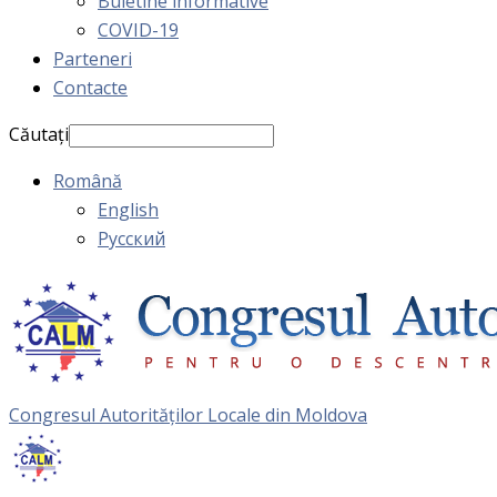
Buletine informative
COVID-19
Parteneri
Contacte
Căutați
Română
English
Русский
Congresul Autorităţilor Locale din Moldova