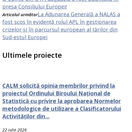
presa Consiliului Europei!
La Adunarea Generală a NALAS a
Articolul următor
fost scos în evidență rolul APL în gestionarea
crizelor și în parcursul european al țărilor din
Sud-estul Europei
Ultimele proiecte
CALM solicită opinia membrilor privind la
proiectul Ordinului Biroului Național de
Statistică cu privire la aprobarea Normelor
metodologice de utilizare a Clasificatorului
Activităților din...
22 iulie 2026