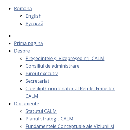
Română
English
Русский
Prima pagină
Despre
Președintele și Vicepreședinții CALM
Consiliul de administrare
Biroul executiv
Secretariat
Consiliul Coordonator al Rețelei Femeilor
CALM
Documente
Statutul CALM
Planul strategic CALM
Fundamentele Conceptuale ale Viziunii și