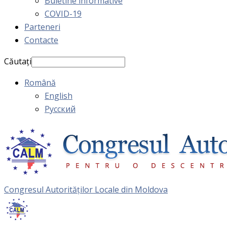
Buletine informative
COVID-19
Parteneri
Contacte
Căutați
Română
English
Русский
Congresul Autorităţilor Locale din Moldova