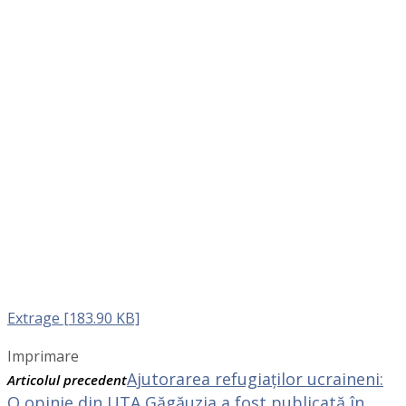
Extrage [183.90 KB]
Imprimare
Ajutorarea refugiaților ucraineni:
Articolul precedent
O opinie din UTA Găgăuzia a fost publicată în