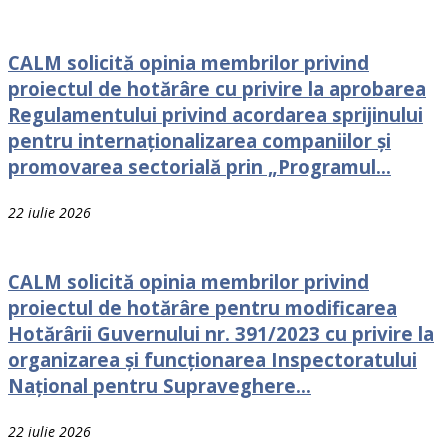
CALM solicită opinia membrilor privind
proiectul de hotărâre cu privire la aprobarea
Regulamentului privind acordarea sprijinului
pentru internaționalizarea companiilor și
promovarea sectorială prin „Programul...
22 iulie 2026
CALM solicită opinia membrilor privind
proiectul de hotărâre pentru modificarea
Hotărârii Guvernului nr. 391/2023 cu privire la
organizarea și funcționarea Inspectoratului
Național pentru Supraveghere...
22 iulie 2026