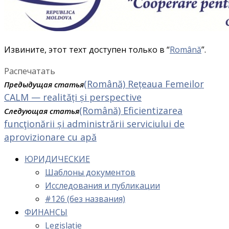
Извините, этот техт доступен только в “
Română
”.
Распечатать
(Română) Rețeaua Femeilor
Предыдущая статья
CALM — realități și perspective
(Română) Eficientizarea
Следующая статья
funcţionării și administrării serviciului de
aprovizionare cu apă
ЮРИДИЧЕСКИЕ
Шаблоны документов
Исследования и публикации
#126 (без названия)
ФИНАНСЫ
Legislație