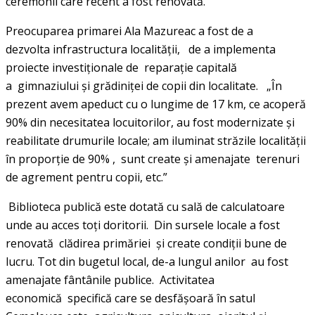
ceremonii care recent a fost renovată.
Preocuparea primarei Ala Mazureac a fost de a
dezvolta infrastructura localităţii, de a implementa
proiecte investiţionale de reparaţie capitală
a gimnaziului şi grădiniţei de copii din localitate. „În
prezent avem apeduct cu o lungime de 17 km, ce acoperă
90% din necesitatea locuitorilor, au fost modernizate şi
reabilitate drumurile locale; am iluminat străzile localității
în proporție de 90% , sunt create şi amenajate terenuri
de agrement pentru copii, etc.”
Biblioteca publică este dotată cu sală de calculatoare
unde au acces toţi doritorii. Din sursele locale a fost
renovată clădirea primăriei şi create condiţii bune de
lucru. Tot din bugetul local, de-a lungul anilor au fost
amenajate fântânile publice. Activitatea
economică specifică care se desfăşoară în satul