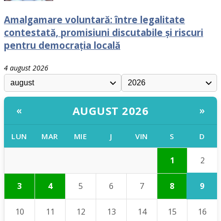
Amalgamare voluntară: între legalitate
contestată, promisiuni discutabile și riscuri
pentru democrația locală
4 august 2026
AUGUST 2026
«
»
LUN
MAR
MIE
J
VIN
S
D
2
1
9
3
4
5
6
7
8
10
11
12
13
14
15
16