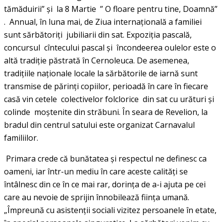
tămăduirii” şi la 8 Martie ” O floare pentru tine, Doamnă”
. Annual, în luna mai, de Ziua internaţională a familiei
sunt sărbătoriți jubiliarii din sat. Expoziţia pascală,
concursul cîntecului pascal şi încondeerea oulelor este o
altă tradiţie păstrată în Cernoleuca. De asemenea,
tradiţiile naţionale locale la sărbătorile de iarnă sunt
transmise de părinți copiilor, perioadă în care în fiecare
casă vin cetele colectivelor folclorice din sat cu urături şi
colinde moştenite din străbuni. În seara de Revelion, la
bradul din centrul satului este organizat Carnavalul
familiilor.
Primara crede că bunătatea și respectul ne definesc ca
oameni, iar într-un mediu în care aceste calităţi se
întâlnesc din ce în ce mai rar, dorinţa de a-i ajuta pe cei
care au nevoie de sprijin înnobilează fiinţa umană.
„Împreună cu asistenţii sociali vizitez persoanele în etate,