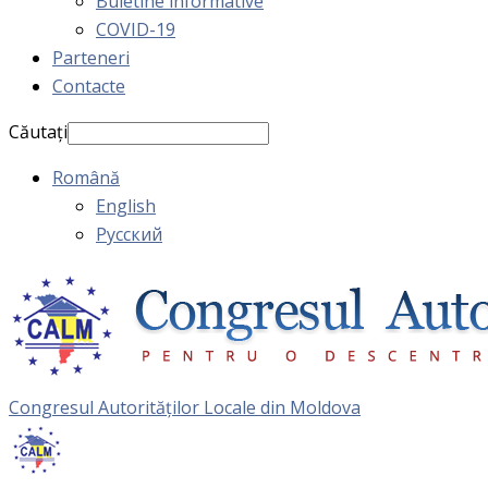
Buletine informative
COVID-19
Parteneri
Contacte
Căutați
Română
English
Русский
Congresul Autorităţilor Locale din Moldova