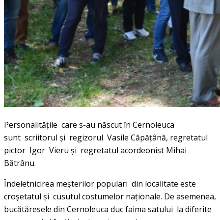
Personalităţile care s-au născut în Cernoleuca
sunt scriitorul şi regizorul Vasile Căpăţână, regretatul
pictor Igor Vieru şi regretatul acordeonist Mihai
Bătrânu.
Îndeletnicirea meșterilor populari din localitate este
croşetatul şi cusutul costumelor naţionale. De asemenea,
bucătăresele din Cernoleuca duc faima satului la diferite