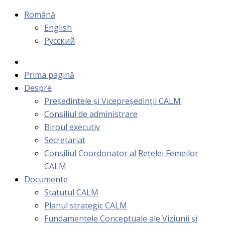
Română
English
Русский
Prima pagină
Despre
Președintele și Vicepreședinții CALM
Consiliul de administrare
Biroul executiv
Secretariat
Consiliul Coordonator al Rețelei Femeilor
CALM
Documente
Statutul CALM
Planul strategic CALM
Fundamentele Conceptuale ale Viziunii și