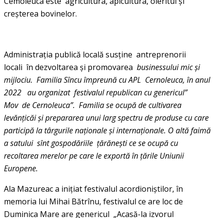
Cemoleuca este agricultura, apicultura, oieritul şi
creşterea bovinelor.
Administraţia publică locală susţine antreprenorii
locali în dezvoltarea şi promovarea
businessului mic şi
mijlociu. Familia Sîncu împreună cu APL Cernoleuca, în anul
2022 au organizat festivalul republican cu genericul”
Mov de Cernoleuca”. Familia se ocupă de cultivarea
levănţicăi şi prepararea unui larg spectru de produse cu care
participă la târgurile naţionale şi internaţionale. O altă faimă
a satului sînt gospodăriile ţărăneşti ce se ocupă cu
recoltarea merelor pe care le exportă în ţările Uniunii
Europene.
Ala Mazureac a iniţiat festivalul acordioniştilor, în
memoria lui Mihai Bătrînu, festivalul ce are loc de
Duminica Mare are genericul „Acasă-la izvorul