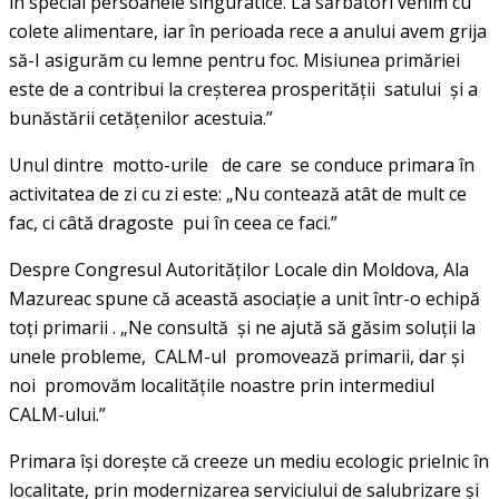
în special persoanele singuratice. La sărbători venim cu
colete alimentare, iar în perioada rece a anului avem grija
să-I asigurăm cu lemne pentru foc. Misiunea primăriei
este de a contribui la creşterea prosperităţii satului şi a
bunăstării cetăţenilor acestuia.”
Unul dintre motto-urile de care se conduce primara în
activitatea de zi cu zi este: „Nu contează atât de mult ce
fac, ci câtă dragoste pui în ceea ce faci.”
Despre Congresul Autorităților Locale din Moldova, Ala
Mazureac spune că această asociație a unit într-o echipă
toți primarii . „Ne consultă şi ne ajută să găsim soluţii la
unele probleme, CALM-ul promovează primarii, dar și
noi promovăm localitățile noastre prin intermediul
CALM-ului.”
Primara își dorește că creeze un mediu ecologic prielnic în
localitate, prin modernizarea serviciului de salubrizare și