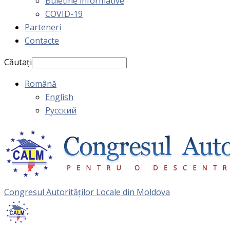
Buletine informative
COVID-19
Parteneri
Contacte
Căutați
Română
English
Русский
Congresul Autorităţilor Locale din Moldova