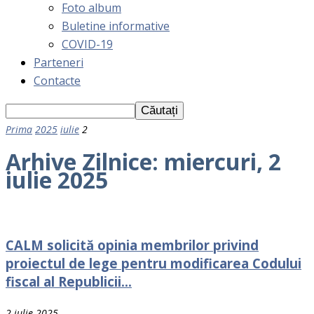
Foto album
Buletine informative
COVID-19
Parteneri
Contacte
Prima
2025
iulie
2
Arhive Zilnice: miercuri, 2
iulie 2025
CALM solicită opinia membrilor privind
proiectul de lege pentru modificarea Codului
fiscal al Republicii...
2 iulie 2025