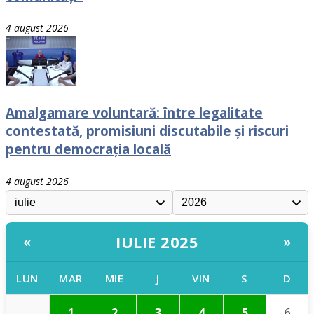
4 august 2026
Amalgamare voluntară: între legalitate
contestată, promisiuni discutabile și riscuri
pentru democrația locală
4 august 2026
IULIE 2025
«
»
LUN
MAR
MIE
J
VIN
S
D
1
2
3
4
5
6