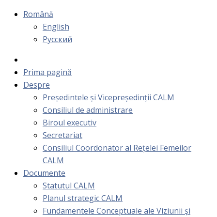
Română
English
Русский
Prima pagină
Despre
Președintele și Vicepreședinții CALM
Consiliul de administrare
Biroul executiv
Secretariat
Consiliul Coordonator al Rețelei Femeilor
CALM
Documente
Statutul CALM
Planul strategic CALM
Fundamentele Conceptuale ale Viziunii și