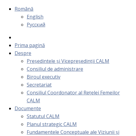
Română
English
Русский
Prima pagină
Despre
Președintele și Vicepreședinții CALM
Consiliul de administrare
Biroul executiv
Secretariat
Consiliul Coordonator al Rețelei Femeilor
CALM
Documente
Statutul CALM
Planul strategic CALM
Fundamentele Conceptuale ale Viziunii și