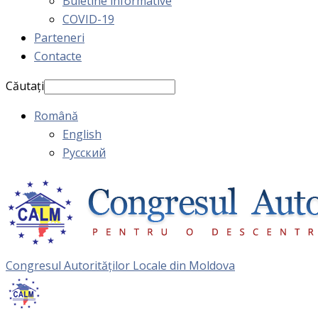
Buletine informative
COVID-19
Parteneri
Contacte
Căutați
Română
English
Русский
Congresul Autorităţilor Locale din Moldova