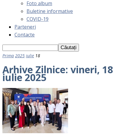
Foto album
Buletine informative
COVID-19
Parteneri
Contacte
Prima
2025
iulie
18
Arhive Zilnice: vineri, 18
iulie 2025