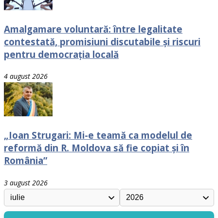
Amalgamare voluntară: între legalitate
contestată, promisiuni discutabile și riscuri
pentru democrația locală
4 august 2026
„Ioan Strugari: Mi-e teamă ca modelul de
reformă din R. Moldova să fie copiat și în
România”
3 august 2026