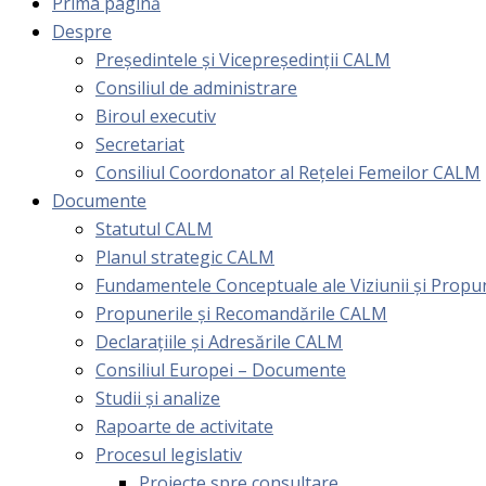
Prima pagină
Despre
Președintele și Vicepreședinții CALM
Consiliul de administrare
Biroul executiv
Secretariat
Consiliul Coordonator al Rețelei Femeilor CALM
Documente
Statutul CALM
Planul strategic CALM
Fundamentele Conceptuale ale Viziunii și Prop
Propunerile și Recomandările CALM
Declarațiile și Adresările CALM
Consiliul Europei – Documente
Studii și analize
Rapoarte de activitate
Procesul legislativ
Proiecte spre consultare