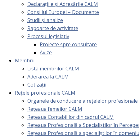
Declarațiile și Adresările CALM
Consiliul Europei – Documente
Studii și analize
Rapoarte de activitate
Procesul legislativ
Proiecte spre consultare
Avize
Membrii
Lista membrilor CALM
Aderarea la CALM
Cotizaţii
Rețele profesionale CALM
Organele de conducere a rețelelor profesional
Rețeaua femeilor CALM
Rețeaua Contabililor din cadrul CALM
Rețeaua Profesională a Specialiștilor în Perceper
Reţeaua Profesională a specialiştilor în domeniu