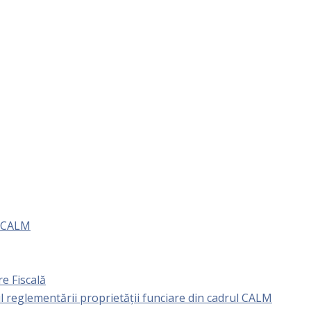
e CALM
e Fiscală
l reglementării proprietăţii funciare din cadrul CALM