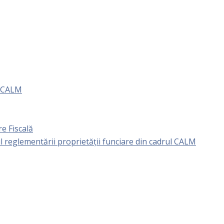
e CALM
e Fiscală
l reglementării proprietăţii funciare din cadrul CALM