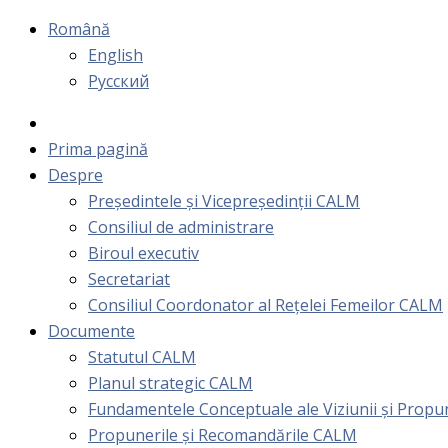
Română
English
Русский
Prima pagină
Despre
Președintele și Vicepreședinții CALM
Consiliul de administrare
Biroul executiv
Secretariat
Consiliul Coordonator al Rețelei Femeilor CALM
Documente
Statutul CALM
Planul strategic CALM
Fundamentele Conceptuale ale Viziunii și Prop
Propunerile și Recomandările CALM