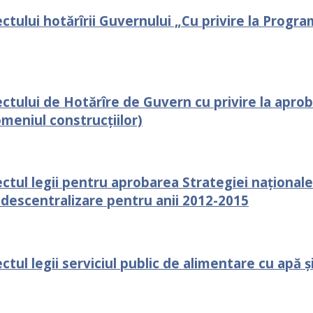
ectului hotărîrii Guvernului „Cu privire la Progr
ectului de Hotărîre de Guvern cu privire la aprob
omeniul construcțiilor)
ctul legii pentru aprobarea Strategiei naționale 
 descentralizare pentru anii 2012-2015
tul legii serviciul public de alimentare cu apă și