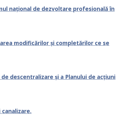
amul național de dezvoltare profesională în
area modificărilor şi completărilor ce se
de descentralizare și a Planului de acțiuni
 canalizare.