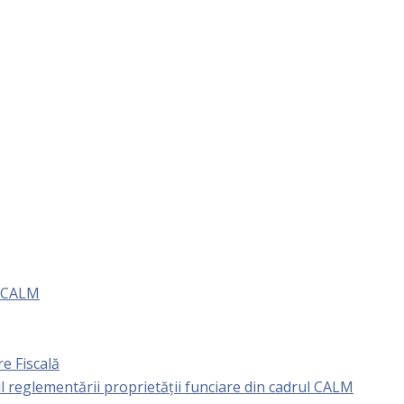
e CALM
e Fiscală
l reglementării proprietăţii funciare din cadrul CALM