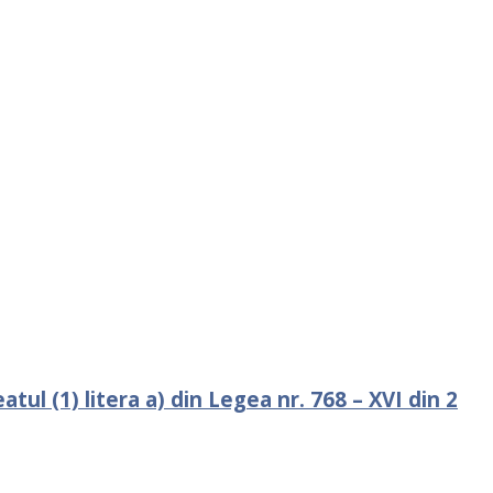
tul (1) litera a) din Legea nr. 768 – XVI din 2