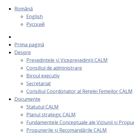
Română
English
Русский
Prima pagină
Despre
Președintele și Vicepreședinții CALM
Consiliul de administrare
Biroul executiv
Secretariat
Consiliul Coordonator al Rețelei Femeilor CALM
Documente
Statutul CALM
Planul strategic CALM
Fundamentele Conceptuale ale Viziunii și Prop
Propunerile și Recomandările CALM