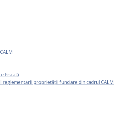
e CALM
e Fiscală
l reglementării proprietăţii funciare din cadrul CALM