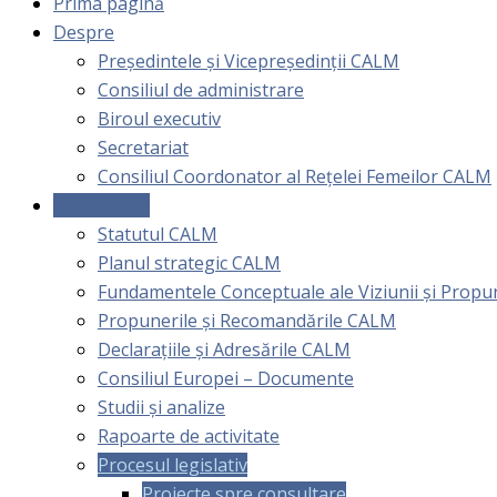
Prima pagină
Despre
Președintele și Vicepreședinții CALM
Consiliul de administrare
Biroul executiv
Secretariat
Consiliul Coordonator al Rețelei Femeilor CALM
Documente
Statutul CALM
Planul strategic CALM
Fundamentele Conceptuale ale Viziunii și Prop
Propunerile și Recomandările CALM
Declarațiile și Adresările CALM
Consiliul Europei – Documente
Studii și analize
Rapoarte de activitate
Procesul legislativ
Proiecte spre consultare