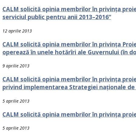
CALM solicită opinia membrilor în privința proi
serviciul public pentru anii 2013–2016”
12 aprilie 2013
CALM solicită opinia membrilor în privința Proi
operează în unele hotărîri ale Guvernului (în d
9 aprilie 2013
CALM solicită opinia membrilor în privința proie
privind implementarea Strategiei naționale de
5 aprilie 2013
CALM solicită opinia membrilor în privința proiec
5 aprilie 2013