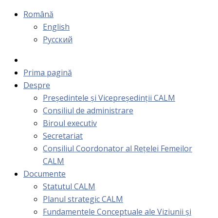
Română
English
Русский
Prima pagină
Despre
Președintele și Vicepreședinții CALM
Consiliul de administrare
Biroul executiv
Secretariat
Consiliul Coordonator al Rețelei Femeilor
CALM
Documente
Statutul CALM
Planul strategic CALM
Fundamentele Conceptuale ale Viziunii și