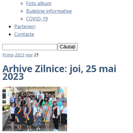
Foto album
Buletine informative
COVID-19
Parteneri
Contacte
Prima
2023
mai
25
Arhive Zilnice: joi, 25 mai
2023