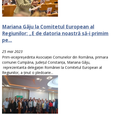
Mariana Gâju la Comitetul European al
Regiunilor: „E de datoria noastră să-i primim
pe...
25 mai 2023
Prim-vicepreședinta Asociației Comunelor din România, primara
comunei Cumpăna, Județul Constanța, Mariana Gâju,
reprezentanta delegației României la Comitetul European al
Regiunilor, a ținut o pledoarie...