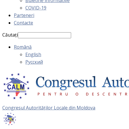
Buletine informative
COVID-19
Parteneri
Contacte
Căutați
Română
English
Русский
Congresul Autorităţilor Locale din Moldova