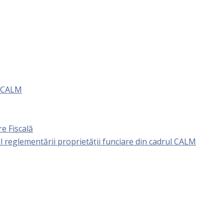
e CALM
e Fiscală
l reglementării proprietăţii funciare din cadrul CALM