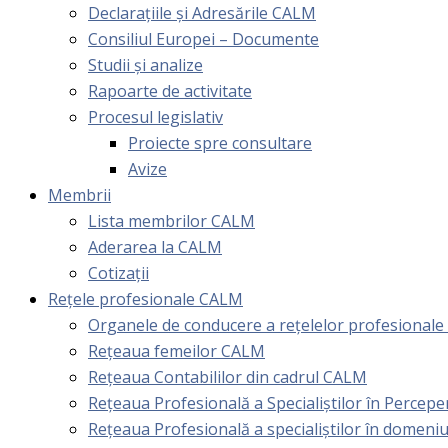
Declarațiile și Adresările CALM
Consiliul Europei – Documente
Studii și analize
Rapoarte de activitate
Procesul legislativ
Proiecte spre consultare
Avize
Membrii
Lista membrilor CALM
Aderarea la CALM
Cotizaţii
Rețele profesionale CALM
Organele de conducere a rețelelor profesional
Rețeaua femeilor CALM
Rețeaua Contabililor din cadrul CALM
Rețeaua Profesională a Specialiștilor în Perceper
Reţeaua Profesională a specialiştilor în domeniu