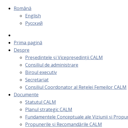
Română
English
Русский
Prima pagină
Despre
Președintele și Vicepreședinții CALM
Consiliul de administrare
Biroul executiv
Secretariat
Consiliul Coordonator al Rețelei Femeilor CALM
Documente
Statutul CALM
Planul strategic CALM
Fundamentele Conceptuale ale Viziunii și Prop
Propunerile și Recomandările CALM