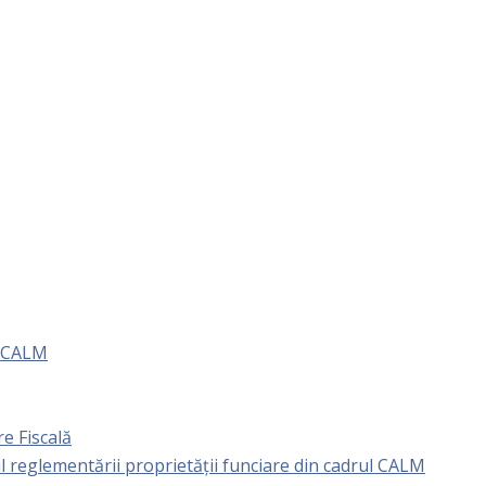
e CALM
e Fiscală
l reglementării proprietăţii funciare din cadrul CALM