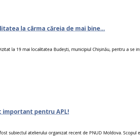
itatea la cârma căreia de mai bine...
at la 19 mai localitatea Budești, municipiul Chișinău, pentru a se insp
ct important pentru APL!
a fost subiectul atelierului organizat recent de PNUD Moldova. Scopul e