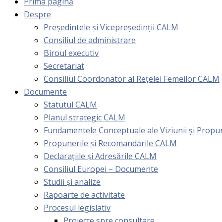
Prima pagină
Despre
Președintele și Vicepreședinții CALM
Consiliul de administrare
Biroul executiv
Secretariat
Consiliul Coordonator al Rețelei Femeilor CALM
Documente
Statutul CALM
Planul strategic CALM
Fundamentele Conceptuale ale Viziunii și Prop
Propunerile și Recomandările CALM
Declarațiile și Adresările CALM
Consiliul Europei – Documente
Studii și analize
Rapoarte de activitate
Procesul legislativ
Proiecte spre consultare