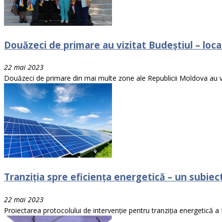
Douăzeci de primare au vizitat Budeștiul – local
22 mai 2023
Douăzeci de primare din mai multe zone ale Republicii Moldova au vizit
Tranziția spre eficiența energetică – un subie
22 mai 2023
Proiectarea protocolului de intervenție pentru tranziția energetică 