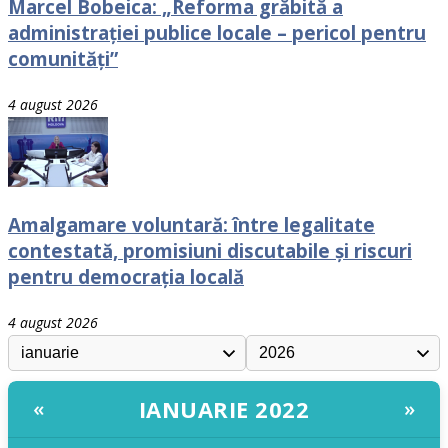
Marcel Bobeica: „Reforma grăbită a
administrației publice locale – pericol pentru
comunități”
4 august 2026
Amalgamare voluntară: între legalitate
contestată, promisiuni discutabile și riscuri
pentru democrația locală
4 august 2026
IANUARIE 2022
«
»