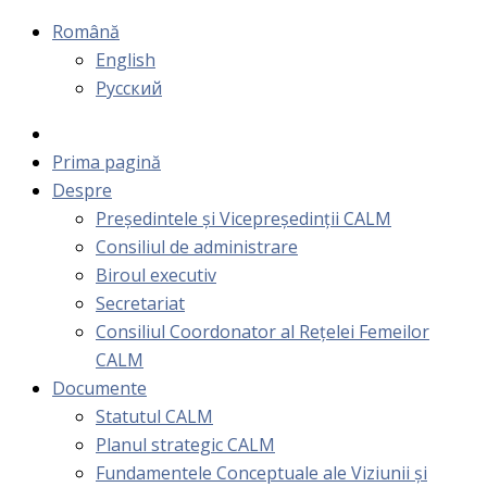
Română
English
Русский
Prima pagină
Despre
Președintele și Vicepreședinții CALM
Consiliul de administrare
Biroul executiv
Secretariat
Consiliul Coordonator al Rețelei Femeilor
CALM
Documente
Statutul CALM
Planul strategic CALM
Fundamentele Conceptuale ale Viziunii și