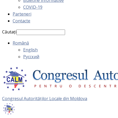
Buletine informative
COVID-19
Parteneri
Contacte
Căutați
Română
English
Русский
Congresul Autorităţilor Locale din Moldova