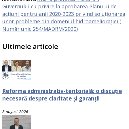
Guvernului cu privire la aprobarea Planului de
acțiuni pentru anii 2020-2023 privind soluționarea
unor probleme din domeniul hidroameliorației (
Număr unic 254/MADRM/2020)
Ultimele articole
Reforma administrativ-teritorială: o discuție
necesară despre claritate și garanții
8 august 2026