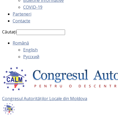
Buletine informative
COVID-19
Parteneri
Contacte
Căutați
Română
English
Русский
Congresul Autorităţilor Locale din Moldova