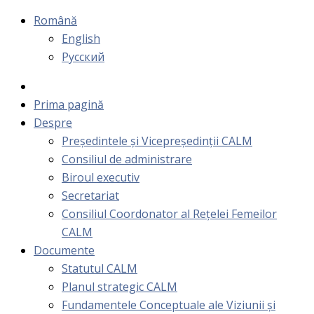
Română
English
Русский
Prima pagină
Despre
Președintele și Vicepreședinții CALM
Consiliul de administrare
Biroul executiv
Secretariat
Consiliul Coordonator al Rețelei Femeilor
CALM
Documente
Statutul CALM
Planul strategic CALM
Fundamentele Conceptuale ale Viziunii și