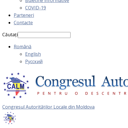
Buletine informative
COVID-19
Parteneri
Contacte
Căutați
Română
English
Русский
Congresul Autorităţilor Locale din Moldova