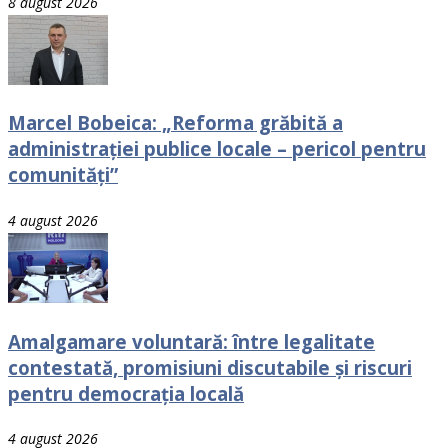
8 august 2026
Marcel Bobeica: „Reforma grăbită a
administrației publice locale – pericol pentru
comunități”
4 august 2026
Amalgamare voluntară: între legalitate
contestată, promisiuni discutabile și riscuri
pentru democrația locală
4 august 2026