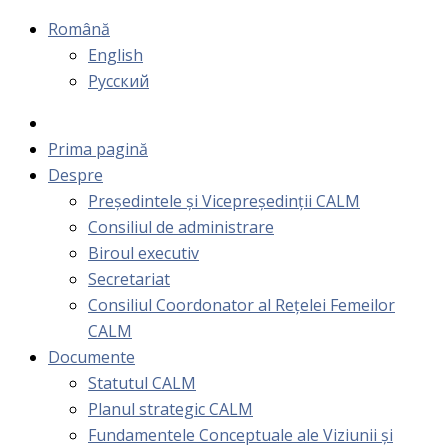
Română
English
Русский
Prima pagină
Despre
Președintele și Vicepreședinții CALM
Consiliul de administrare
Biroul executiv
Secretariat
Consiliul Coordonator al Rețelei Femeilor
CALM
Documente
Statutul CALM
Planul strategic CALM
Fundamentele Conceptuale ale Viziunii și